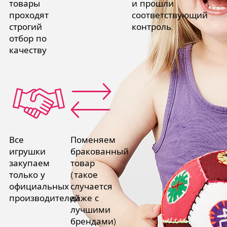
товары
и прошли
проходят
соответствующий
строгий
контроль.
отбор по
качеству
Все
Поменяем
игрушки
бракованный
закупаем
товар
только у
(такое
официальных
случается
производителей.
даже с
лучшими
брендами)