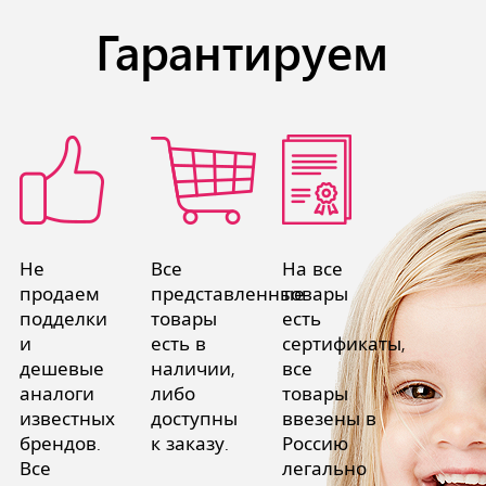
Гарантируем
Не
Все
На все
продаем
представленные
товары
подделки
товары
есть
и
есть в
сертификаты,
дешевые
наличии,
все
аналоги
либо
товары
известных
доступны
ввезены в
брендов.
к заказу.
Россию
Все
легально