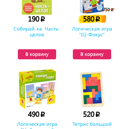
750
p
190
580
p
p
Собирай-ка. Часть-
Логическая игра
целое
"IQ-Фокус"
В корзину
В корзину
490
520
p
p
Логическая игра
Тетрис большой