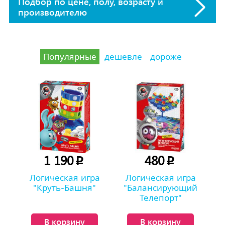
Подбор по цене, полу, возрасту и
производителю
Популярные
дешевле
дороже
1 190
480
p
p
Логическая игра
Логическая игра
"Круть-Башня"
"Балансирующий
Телепорт"
В корзину
В корзину