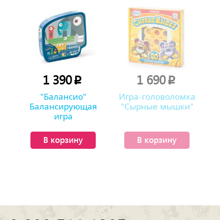
1 390
1 690
p
p
"Балансио"
Игра-головоломка
Балансирующая
"Сырные мышки"
игра
В корзину
В корзину