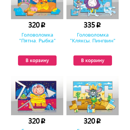
320
335
p
p
Головоломка
Головоломка
"Пятна. Рыбка"
"Кляксы. Пингвин"
В корзину
В корзину
320
320
p
p