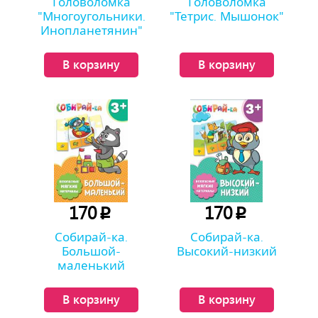
Головоломка
Головоломка
"Многоугольники.
"Тетрис. Мышонок"
Инопланетянин"
В корзину
В корзину
170
170
p
p
Собирай-ка.
Собирай-ка.
Большой-
Высокий-низкий
маленький
В корзину
В корзину