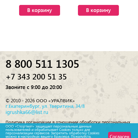
В корзину
В корзину
8 800 511 1305
+7 343 200 51 35
Звоните с 9:00 до 20:00
© 2010 - 2026 ООО «УРАЛВИК»
г.Екатеринбург, ул. Тверитина, 34/8
igrushka66@list.ru
Политика организации в отношении обработки персональных
данных на сайте
ООО «Спортмат» защищает персональные данные
пользователей и обрабатывает Cookies только для
персонализации сервисов. Запретить обработку Cookies
Согласен
можно в настройках вашего браузера. Пожалуйста,