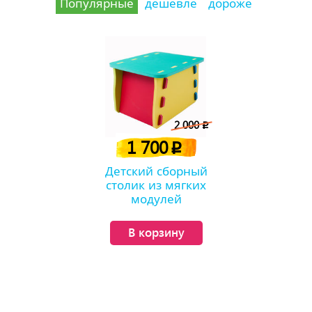
Популярные
дешевле
дороже
2 000
p
1 700
p
Детский сборный
столик из мягких
модулей
В корзину