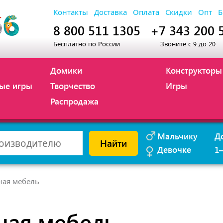
Контакты
Доставка
Оплата
Скидки
Опт
Б
8 800 511 1305
+7 343 200 
Бесплатно по России
Звоните с 9 до 20
Домики
Конструкторы
ые игры
Творчество
Игры
Распродажа
Мальчику
Д
Найти
Девочке
1
ная мебель
ная мебель