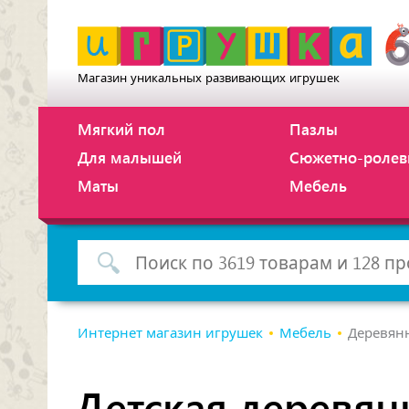
Магазин уникальных развивающих игрушек
Мягкий пол
Пазлы
Для малышей
Сюжетно-ролев
Маты
Мебель
Интернет магазин игрушек
Мебель
Деревян
Детская деревян