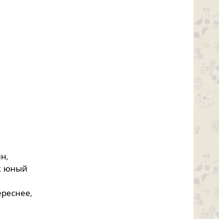
н,
ак юный
ереснее,