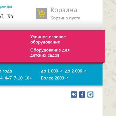
ренды
Корзина
51 35
Корзина пуста
Уличное игровое
оборудование
Оборудование для
детских садов
о года
до 1 000
до 2 000
p
p
–4
4–7
7-10
10+
Более 2000
p