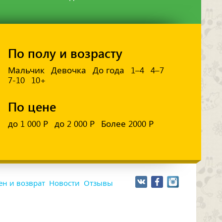
По полу и возрасту
Мальчик
Девочка
До года
1–4
4–7
7-10
10+
По цене
до 1 000 Р
до 2 000 Р
Более 2000 Р
н и возврат
Новости
Отзывы