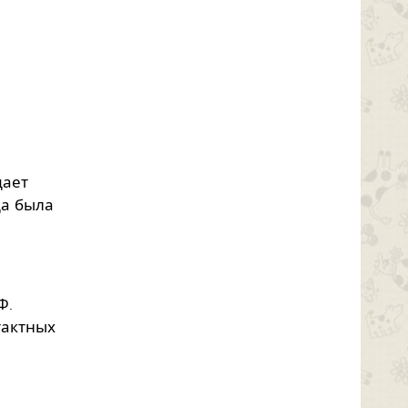
дает
да была
Ф.
тактных