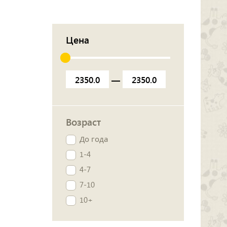
Цена
—
Возраст
До года
1-4
4-7
7-10
10+