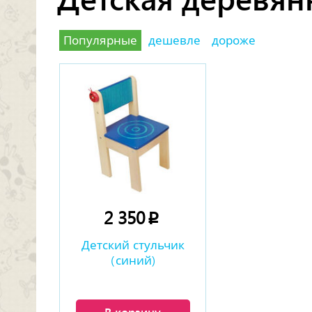
Популярные
дешевле
дороже
2 350
p
Детский стульчик
(синий)