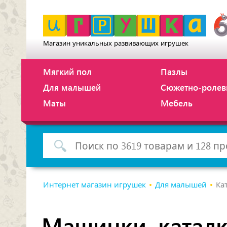
Магазин уникальных развивающих игрушек
Мягкий пол
Пазлы
Для малышей
Сюжетно-ролев
Маты
Мебель
Интернет магазин игрушек
Для малышей
Ка
Машинки, каталк