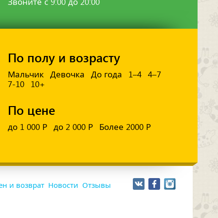
Звоните с 9:00 до 20:00
По полу и возрасту
Мальчик
Девочка
До года
1–4
4–7
7-10
10+
По цене
до 1 000 Р
до 2 000 Р
Более 2000 Р
н и возврат
Новости
Отзывы