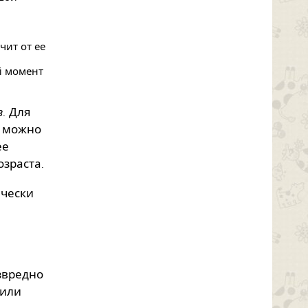
чит от ее
й момент
в
. Для
е можно
ее
зраста.
ически
звредно
 или