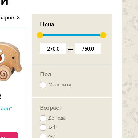
варов:
8
Цена
—
Пол
Мальчику
p
Возраст
Слон"
До года
1-4
4-7