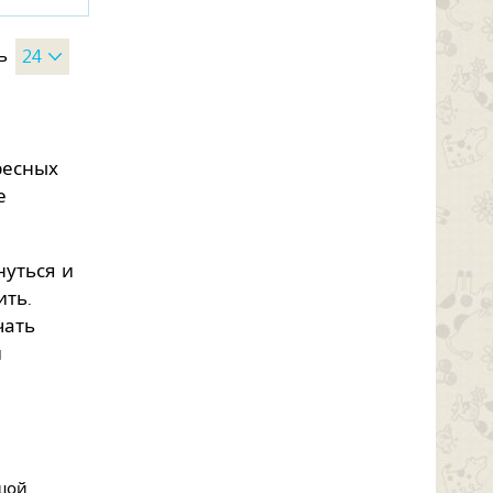
ь
24
ресных
е
нуться и
ить.
чать
и
ьшой