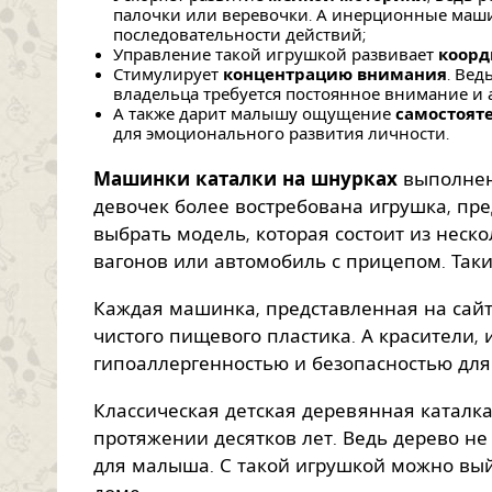
палочки или веревочки. А инерционные маш
последовательности действий;
Управление такой игрушкой развивает
коор
Стимулирует
концентрацию внимания
. Вед
владельца требуется постоянное внимание и 
А также дарит малышу ощущение
самостоят
для эмоционального развития личности.
Машинки каталки на шнурках
выполнен
девочек более востребована игрушка, пр
выбрать модель, которая состоит из неско
вагонов или автомобиль с прицепом. Таки
Каждая машинка, представленная на сайт
чистого пищевого пластика. А красители,
гипоаллергенностью и безопасностью для
Классическая детская деревянная каталк
протяжении десятков лет. Ведь дерево н
для малыша. С такой игрушкой можно вый