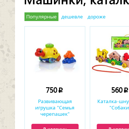
Популярные
дешевле
дороже
750
560
p
Развивающая
Каталка-шну
игрушка "Семья
"Собаки
черепашек"