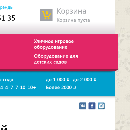
ренды
Корзина
51 35
Корзина пуста
Уличное игровое
оборудование
Оборудование для
детских садов
о года
до 1 000
до 2 000
p
p
–4
4–7
7-10
10+
Более 2000
p
ей