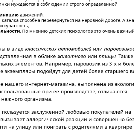
инки нуждаются в соблюдении строго определенной
динацию
движений;
ь каталка способна перевернуться на неровной дороге. А зна
аккуратность;
ельности
. По мнению детских психологов это очень важны
ы в виде
классических автомобилей
или
паровозико
едставленная в облике
животного
или
птицы
. Такж
льких элементов. Например, паровозик из 3-х и бол
е экземпляры подойдут для детей более старшего во
е нашего интернет-магазина, выполнена из эколог
 использованные при ее производстве, отличаются
 нежного организма.
а пользуется заслуженной любовью покупателей на
е вызывает аллергической реакции и совершенно бе
ти на улицу или поиграть с родителями в квартире