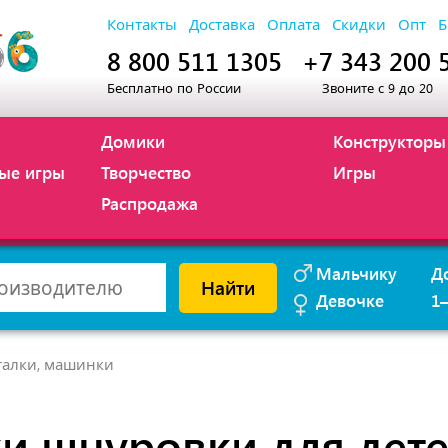
Контакты
Доставка
Оплата
Скидки
Опт
Б
8 800 511 1305
+7 343 200 
Бесплатно по России
Звоните с 9 до 20
Домики
Конструкторы
ые игры
Творчество
Игры
Распродажа
Мальчику
Д
Найти
Девочке
1
талки, машинки
и шнуровки для дет