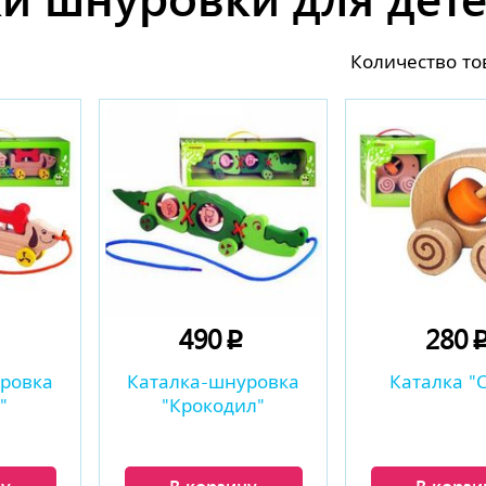
Количество то
490
280
p
p
ровка
Каталка-шнуровка
Каталка "
"
"Крокодил"