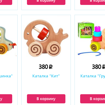
ну
В корзину
В корзи
380
380
p
p
шинка"
Каталка "Кит"
Каталка "Гр
ну
В корзину
В корзи