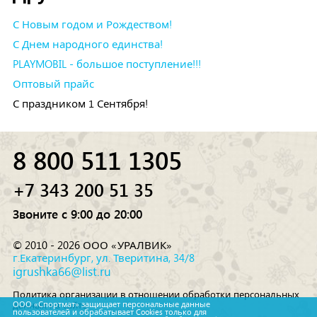
С Новым годом и Рождеством!
С Днем народного единства!
PLAYMOBIL - большое поступление!!!
Оптовый прайс
С праздником 1 Сентября!
8 800 511 1305
+7 343 200 51 35
Звоните с 9:00 до 20:00
© 2010 - 2026 ООО «УРАЛВИК»
г.Екатеринбург, ул. Тверитина, 34/8
igrushka66@list.ru
Политика организации в отношении обработки персональных
данных на сайте
ООО «Спортмат» защищает персональные данные
пользователей и обрабатывает Cookies только для