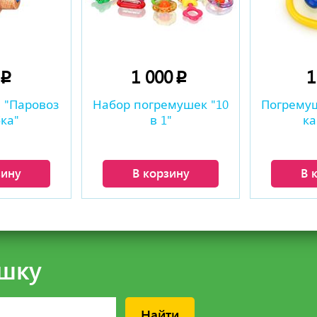
0
1 000
p
p
 "Паровоз
Набор погремушек "10
Погремуш
ка"
в 1"
ка
зину
В корзину
В 
шку
Найти