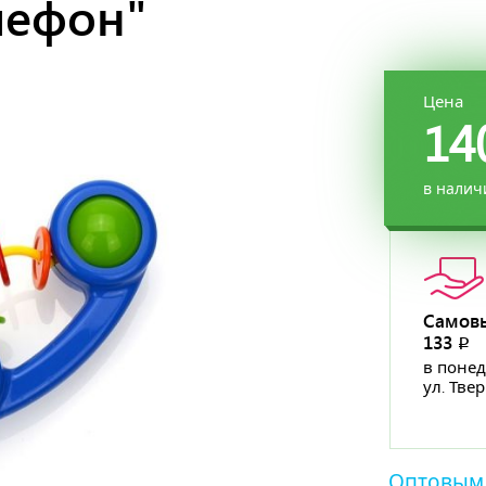
лефон"
Цена
14
в налич
Самов
133
p
в понед
ул. Тве
Оптовым