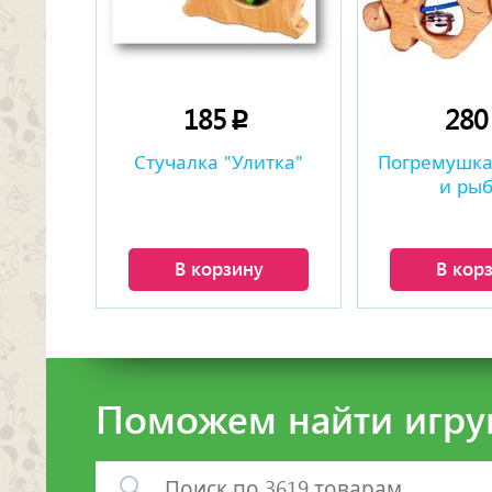
185
28
p
Стучалка "Улитка"
Погремушка
и рыб
В корзину
В кор
Поможем найти игру