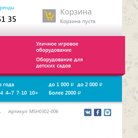
ренды
Корзина
51 35
Корзина пуста
Уличное игровое
оборудование
Оборудование для
детских садов
о года
до 1 000
до 2 000
p
p
–4
4–7
7-10
10+
Более 2000
p
Артикул: MSH0302-006
-