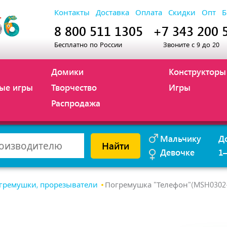
Контакты
Доставка
Оплата
Скидки
Опт
Б
8 800 511 1305
+7 343 200 
Бесплатно по России
Звоните с 9 до 20
Домики
Конструкторы
ые игры
Творчество
Игры
Распродажа
Мальчику
Д
Найти
Девочке
1
гремушки, прорезыватели
Погремушка "Телефон"(MSH0302