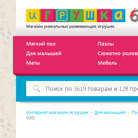
Магазин уникальных развивающих игрушек
Мягкий пол
Пазлы
Для малышей
Сюжетно-ролев
Маты
Мебель
Интернет магазин игрушек
Для малышей
По
006)