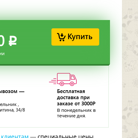
Купить
0
p
ии
ывозом —
Бесплатная
доставка при
заказе от 3000Р
ельник ,
ритина, 34/8
В понедельник в
течение дня.
 клиентам
— специальные цены