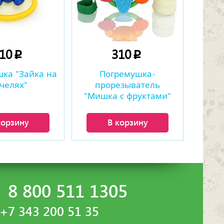
110
310
p
p
ка "Зайка на
Погремушка-
челях"
прорезыватель
"Мишка с фруктами"
корзину
В корзину
8 800 511 1305
+7 343 200 51 35