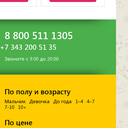
8 800 511 1305
+7 343 200 51 35
Звоните с 9:00 до 20:00
По полу и возрасту
Мальчик
Девочка
До года
1–4
4–7
7-10
10+
По цене