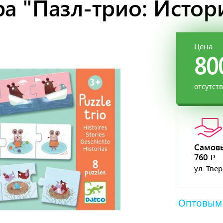
а "Пазл-трио: Истор
Цена
80
отсутст
Самов
760
p
ул. Тве
Оптовым