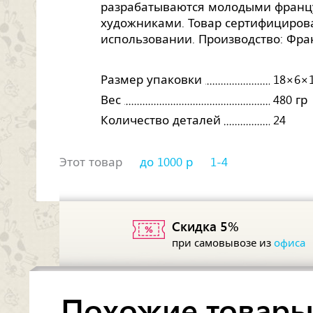
разрабатываются молодыми франц
художниками. Товар сертифицирова
использовании. Производство: Фр
Размер упаковки
18×6×1
Вес
480 гр
Количество деталей
24
Этот товар
до 1000 р
1-4
Скидка 5%
при самовывозе из
офиса
Похожие товар