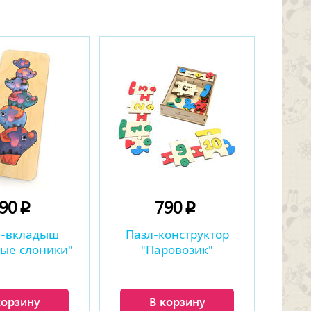
290
790
p
p
а-вкладыш
Пазл-конструктор
ые слоники"
"Паровозик"
корзину
В корзину