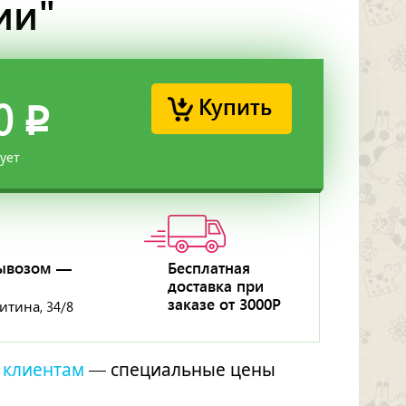
ии"
Купить
0
p
вует
ывозом —
Бесплатная
доставка при
заказе от 3000Р
ритина, 34/8
 клиентам
— специальные цены