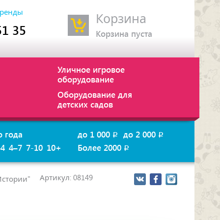
ренды
Корзина
51 35
Корзина пуста
Уличное игровое
оборудование
Оборудование для
детских садов
о года
до 1 000
до 2 000
p
p
–4
4–7
7-10
10+
Более 2000
p
Артикул: 08149
Истории"