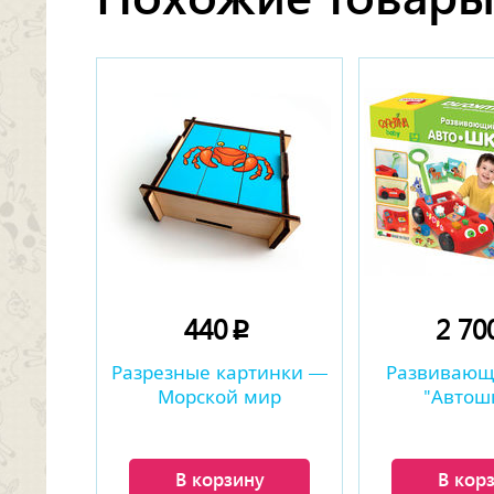
440
2 70
p
Разрезные картинки —
Развивающ
Морской мир
"Автош
В корзину
В кор