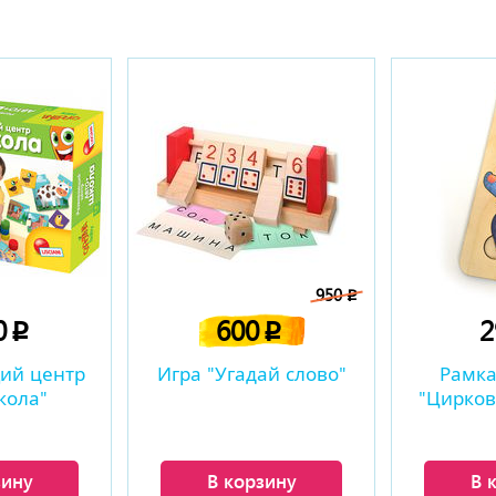
950
p
0
600
p
p
ий центр
Игра "Угадай слово"
Рамк
кола"
"Цирков
зину
В корзину
В 