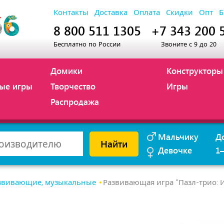
Контакты
Доставка
Оплата
Скидки
Опт
Б
8 800 511 1305
+7 343 200 
Бесплатно по России
Звоните с 9 до 20
Домики
Конструкторы
ые игры
Творчество
Игры
Распродажа
Мальчику
Д
Найти
Девочке
1
звивающие, музыкальные
Развивающая игра "Пазл-трио: 