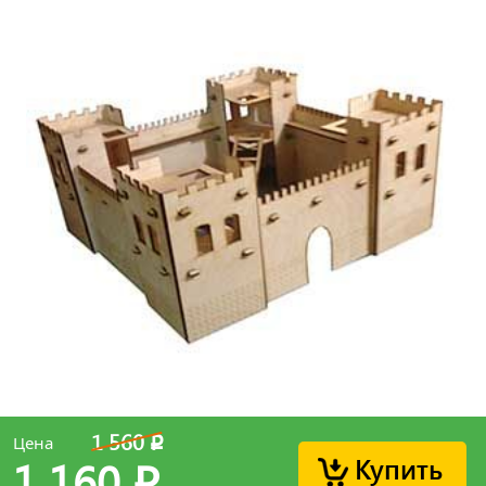
1 560
Цена
p
Купить
1 160
p