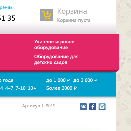
ренды
Корзина
51 35
Корзина пуста
Уличное игровое
оборудование
Оборудование для
детских садов
о года
до 1 000
до 2 000
p
p
–4
4–7
7-10
10+
Более 2000
p
Артикул: L-901S