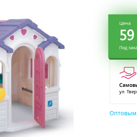
Цена
59
Под зак
Самов
ул. Тве
Оптовым