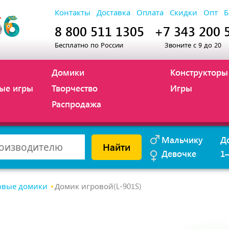
Контакты
Доставка
Оплата
Скидки
Опт
Б
8 800 511 1305
+7 343 200 
Бесплатно по России
Звоните с 9 до 20
Домики
Конструкторы
ые игры
Творчество
Игры
Распродажа
Мальчику
Д
Найти
Девочке
1
овые домики
Домик игровой(L-901S)