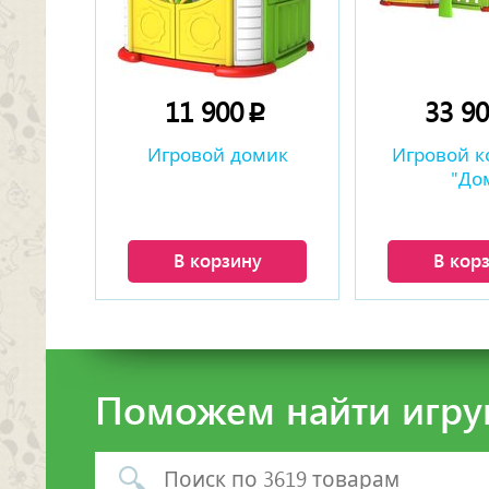
11 900
33 9
p
Игровой домик
Игровой к
"До
В корзину
В кор
Поможем найти игру