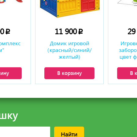
00
11 900
29
p
p
омплекс
Домик игровой
Игров
м"
(красный/синий/
заборо
желтый)
цвет 
зину
В корзину
В 
шку
Найти