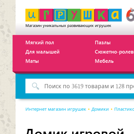
Магазин уникальных развивающих игрушек
Мягкий пол
Пазлы
Для малышей
Сюжетно-ролев
Маты
Мебель
Интернет магазин игрушек
Домики
Пластик
Домик игровой