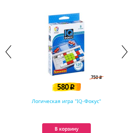
750
p
580
p
Логическая игра "IQ-Фокус"
В корзину