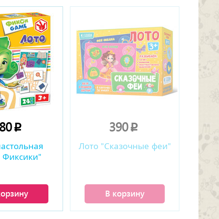
180
390
p
p
настольная
Лото "Сказочные феи"
. Фиксики"
корзину
В корзину