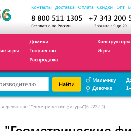
Контакты
Доставка
Оплата
Скидки
Опт
Б
8 800 511 1305
+7 343 200 
Бесплатно по России
Звоните с 9 до 20
Домики
Конструкторы
ые игры
Творчество
Игры
Распродажа
Мальчику
Д
Найти
Девочке
1
 деревянное "Геометрические фигуры"(6-2222-4)
 "Геометрические ф