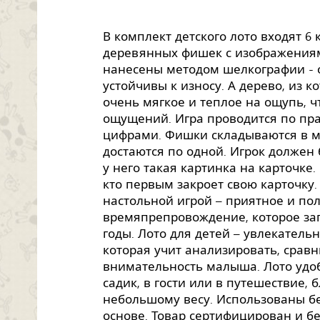
В комплект детского лото входят 6 
деревянных фишек с изображениям
нанесены методом шелкографии - 
устойчивы к износу. А дерево, из 
очень мягкое и теплое на ощупь, 
ощущений. Игра проводится по пра
цифрами. Фишки складываются в м
достаются по одной. Игрок должен 
у него такая картинка на карточке.
кто первым закроет свою карточку. 
настольной игрой – приятное и по
времяпрепровождение, которое за
годы. Лото для детей – увлекатель
которая учит анализировать, сравн
внимательность малыша. Лото удоб
садик, в гости или в путешествие, 
небольшому весу. Использованы б
основе. Товар сертифицирован и б