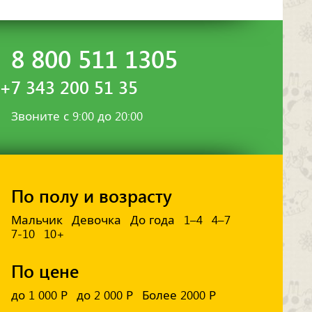
8 800 511 1305
+7 343 200 51 35
Звоните с 9:00 до 20:00
По полу и возрасту
Мальчик
Девочка
До года
1–4
4–7
7-10
10+
По цене
до 1 000 Р
до 2 000 Р
Более 2000 Р