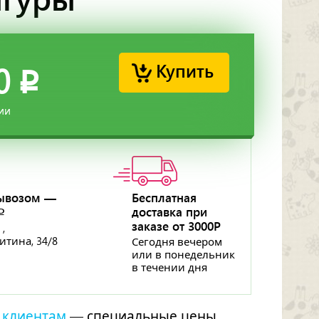
Купить
0
p
ии
ывозом —
Бесплатная
доставка при
p
заказе от 3000Р
 ,
ритина, 34/8
Сегодня вечером
или в понедельник
в течении дня
 клиентам
— специальные цены