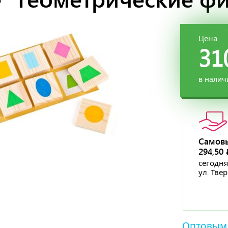
Цена
31
в налич
Самов
294,50
сегодня
ул. Тве
Оптовым