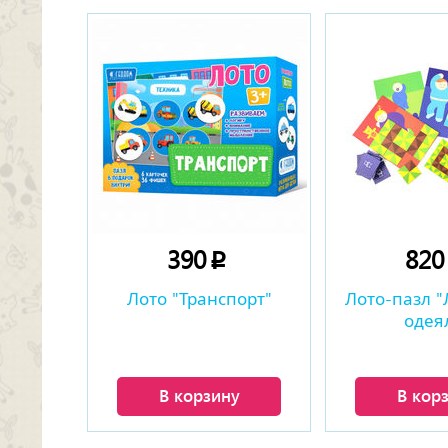
390
82
p
Лото "Транспорт"
Лото-пазл "
одея
В корзину
В кор