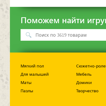
Поможем найти игру
Мягкий пол
Сюжетно-роле
Для малышей
Мебель
Маты
Домики
Пазлы
Творчество