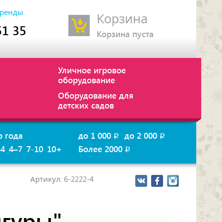
ренды
Корзина
51 35
Корзина пуста
Уличное игровое
оборудование
Оборудование для
детских садов
о года
до 1 000
до 2 000
p
p
–4
4–7
7-10
10+
Более 2000
p
Артикул: 6-2222-4
игуры"