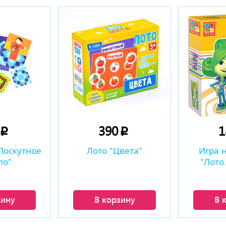
0
390
p
p
Лоскутное
Лото "Цвета"
Игра 
ло"
"Лото
зину
В корзину
В 