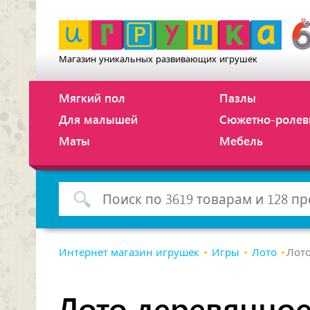
Магазин уникальных развивающих игрушек
Мягкий пол
Пазлы
Для малышей
Сюжетно-ролев
Маты
Мебель
Интернет магазин игрушек
Игры
Лото
Лото
Лото деревянное