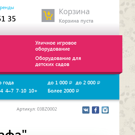
ренды
Корзина
51 35
Корзина пуста
Уличное игровое
оборудование
Оборудование для
детских садов
о года
до 1 000
до 2 000
p
p
–4
4–7
7-10
10+
Более 2000
p
Артикул: 03BZ0002
афа"