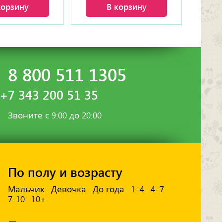
корзину
В корзину
8 800 511 1305
+7 343 200 51 35
Звоните с 9:00 до 20:00
По полу и возрасту
Мальчик
Девочка
До года
1–4
4–7
7-10
10+