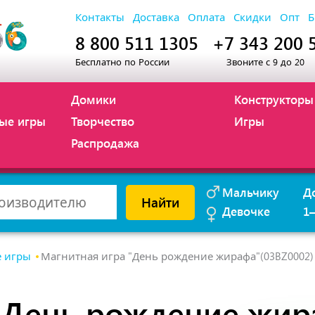
Контакты
Доставка
Оплата
Скидки
Опт
Б
8 800 511 1305
+7 343 200 
Бесплатно по России
Звоните с 9 до 20
Домики
Конструкторы
ые игры
Творчество
Игры
Распродажа
Мальчику
Д
Найти
Девочке
1
 игры
Магнитная игра "День рождение жирафа"(03BZ0002)
 "День рождение жир