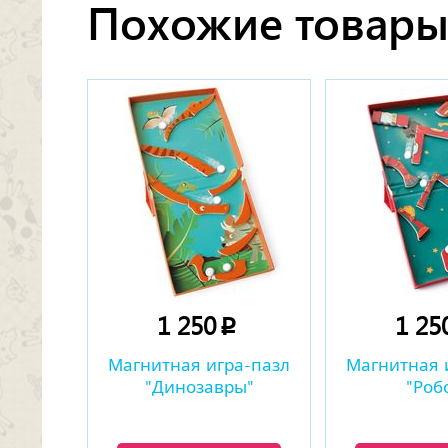
Похожие товар
1 250
1 25
p
Магнитная игра-пазл
Магнитная 
"Динозавры"
"Роб