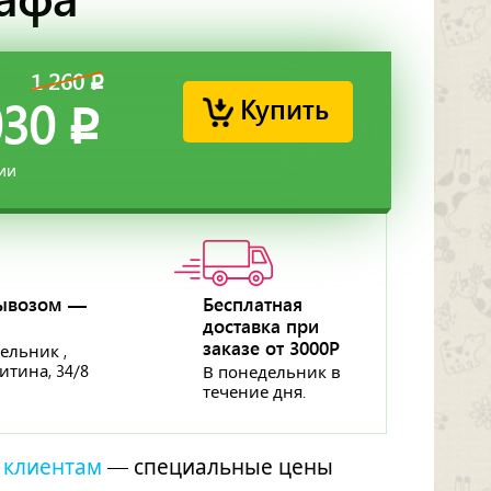
1 260
p
Купить
030
p
ии
ывозом —
Бесплатная
доставка при
p
заказе от 3000Р
ельник ,
ритина, 34/8
В понедельник в
течение дня.
 клиентам
— специальные цены