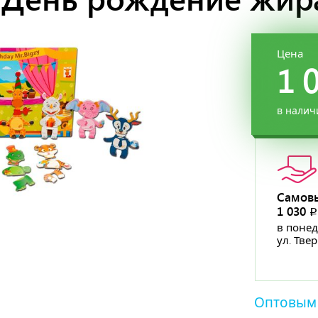
Цена
1 
в налич
Самов
1 030
в понед
ул. Тве
Оптовым