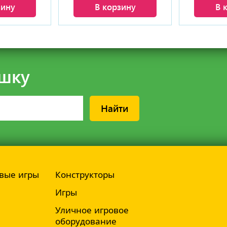
зину
В корзину
В 
шку
Найти
вые игры
Конструкторы
Игры
Уличное игровое
оборудование