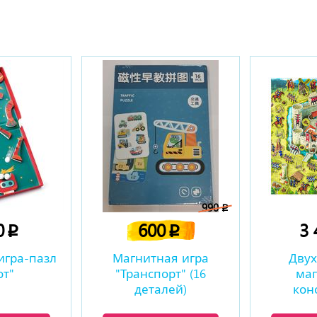
ы
990
p
0
600
3
p
p
игра-пазл
Магнитная игра
Дву
от"
"Транспорт" (16
ма
деталей)
кон
«Рыцар