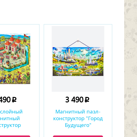
 490
3 490
p
p
хслойный
Магнитный пазл-
гнитный
конструктор "Город
структор
Будущего"
ский замок»