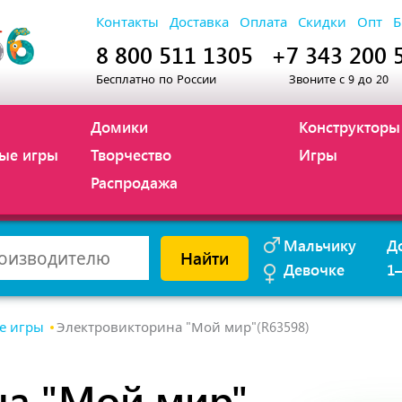
Контакты
Доставка
Оплата
Скидки
Опт
Б
8 800 511 1305
+7 343 200 
Бесплатно по России
Звоните с 9 до 20
Домики
Конструкторы
ые игры
Творчество
Игры
Распродажа
Мальчику
Д
Найти
Девочке
1
е игры
Электровикторина "Мой мир"(R63598)
на "Мой мир"