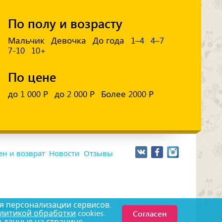
По полу и возрасту
Мальчик
Девочка
До года
1–4
4–7
7-10
10+
По цене
до 1 000 Р
до 2 000 Р
Более 2000 Р
н и возврат
Новости
Отзывы
я персонализации сервисов.
нных на сайте
Согласен
литикой обработки
cookies.
е данные на
странице.