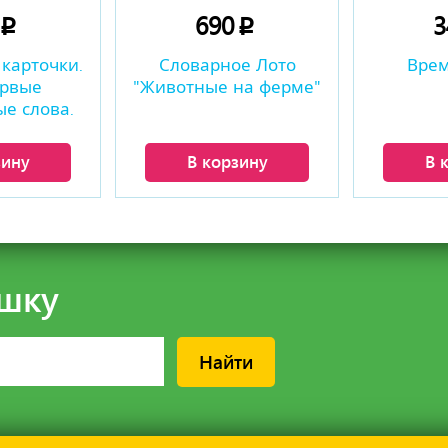
0
690
p
p
карточки.
Словарное Лото
Врем
рвые
"Животные на ферме"
е слова.
ссии
зину
В корзину
В 
шку
Найти