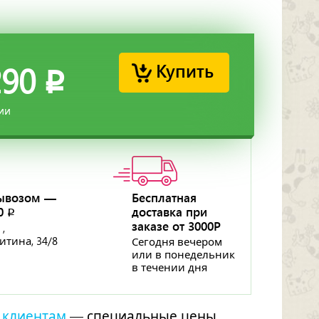
Купить
290
p
ии
ывозом —
Бесплатная
50
доставка при
p
заказе от 3000Р
 ,
ритина, 34/8
Сегодня вечером
или в понедельник
в течении дня
 клиентам
— специальные цены