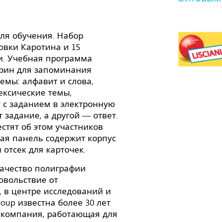
ля обучения. Набор
овки Каротина и 15
и. Учебная программа
орин для запоминания
темы: алфавит и слова,
ексические темы,
у с заданием в электронную
задание, а другой — ответ.
стят об этом участников
ая панель содержит корпус
 отсек для карточек.
ачество полиграфии
овольствие от
, в центре исследований и
 Group известна более 30 лет
 компания, работающая для