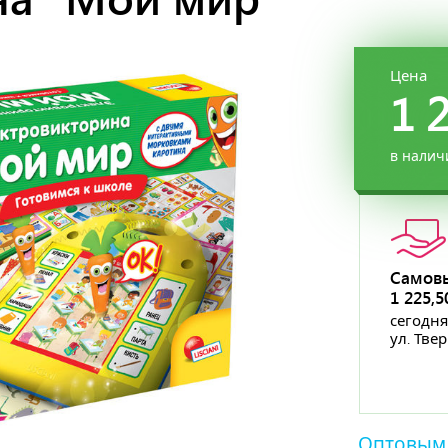
Цена
1 
в налич
Самов
1 225,
сегодня
ул. Тве
Оптовым