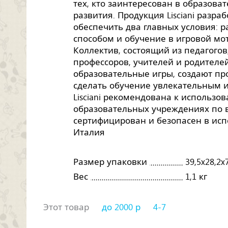
тех, кто заинтересован в образова
развития. Продукция Lisciani разра
обеспечить два главных условия: 
способом и обучение в игровой м
Коллектив, состоящий из педагогов,
профессоров, учителей и родителе
образовательные игры, создают п
сделать обучение увлекательным 
Lisciani рекомендована к использо
образовательных учреждениях по в
сертифицирован и безопасен в исп
Италия
Размер упаковки
39,5x28,2x
Вес
1,1 кг
Этот товар
до 2000 р
4-7