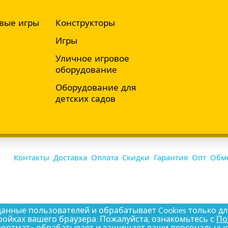
вые игры
Конструкторы
Игры
Уличное игровое
оборудование
Оборудование для
детских садов
Контакты
Доставка
Оплата
Скидки
Гарантия
Опт
Обме
ные пользователей и обрабатывает Cookies только дл
Политика организации в отношении обработки персональных да
ройках вашего браузера. Пожалуйста, ознакомьтесь с
По
портмат» обрабатывает и защищает ваши персональны