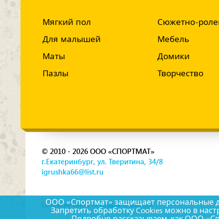
Мягкий пол
Сюжетно-роле
Для малышей
Мебель
Маты
Домики
Пазлы
Творчество
© 2010 - 2026 ООО «СПОРТМАТ»
г.Екатеринбург, ул. Тверитина, 34/8
igrushka66@list.ru
ООО «Спортмат» защищает персональные дан
Создание сайта —
Студия «Adwant»
Запретить обработку Cookies можно в наст
Подробно рассказываем, как ООО «С