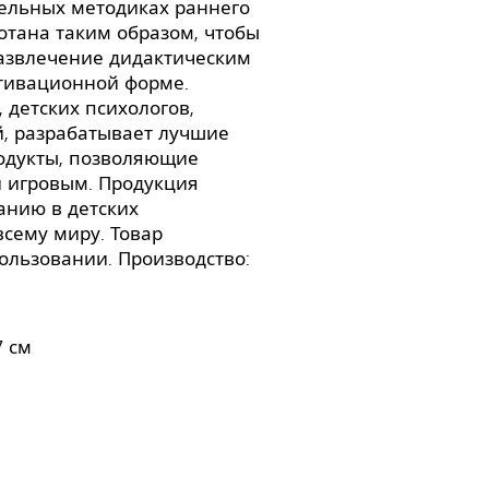
тельных методиках раннего
ботана таким образом, чтобы
развлечение дидактическим
отивационной форме.
 детских психологов,
й, разрабатывает лучшие
родукты, позволяющие
и игровым. Продукция
ванию в детских
сему миру. Товар
ользовании. Производство:
7 см