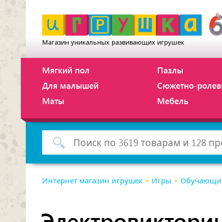
Магазин уникальных развивающих игрушек
Мягкий пол
Пазлы
Для малышей
Сюжетно-ролев
Маты
Мебель
Интернет магазин игрушек
Игры
Обучающи
Электровиктори