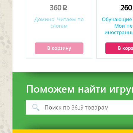
360
26
p
Домино. Читаем по
Обучающие 
слогам
Мои пе
иностранны
Профе
В корзину
В кор
Поможем найти игру