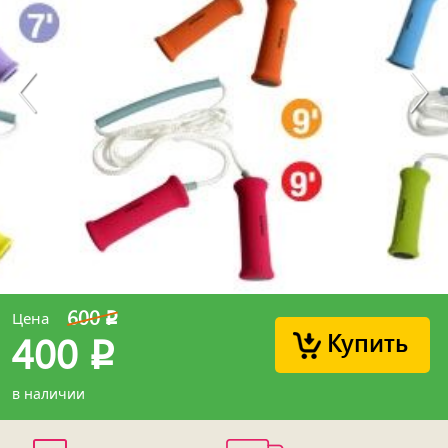
600
Цена
p
Купить
400
p
в наличии