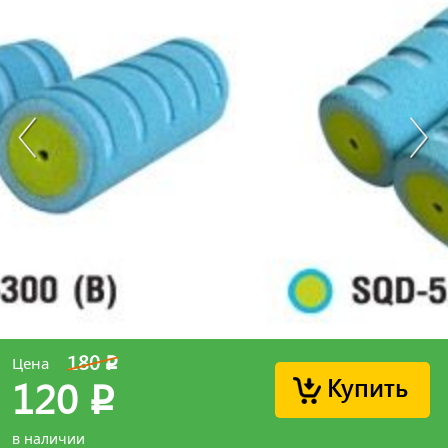
180
Цена
p
Купить
120
p
в наличии