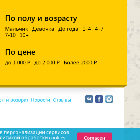
По полу и возрасту
Мальчик
Девочка
До года
1–4
4–7
7-10
10+
По цене
до 1 000 Р
до 2 000 Р
Более 2000 Р
н и возврат
Новости
Отзывы
я персонализации сервисов.
нных на сайте
Согласен
литикой обработки
cookies.