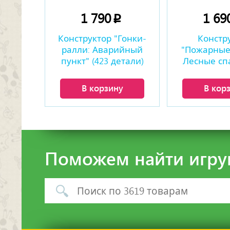
1 790
1 69
p
Конструктор "Гонки-
Констр
ралли: Аварийный
"Пожарные
пункт" (423 детали)
Лесные сп
(369 де
В корзину
В кор
Поможем найти игру