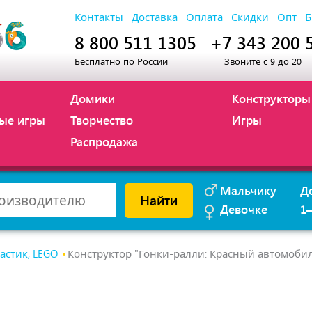
Контакты
Доставка
Оплата
Скидки
Опт
Б
8 800 511 1305
+7 343 200 
Бесплатно по России
Звоните с 9 до 20
Домики
Конструкторы
ые игры
Творчество
Игры
Распродажа
Мальчику
Д
Найти
Девочке
1
астик, LEGO
Конструктор "Гонки-ралли: Красный автомобил