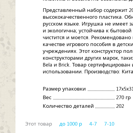
Представленный набор содержит 20
высококачественного пластика. Об
русском языке. Игрушка не имеет 
и экологична; устойчива к бытовой 
чистится и моется. Рекомендовано
качестве игрового пособия в детс
учреждениях. Этот конструктор по
конструкторами других марок, таких, 
Bela и Brick. Товар сертифицирован
использовании. Производство: Кита
Размер упаковки
17x5x3
Вес
270 гр
Количество деталей
202
Этот товар
до 1000 р
4-7
7-10