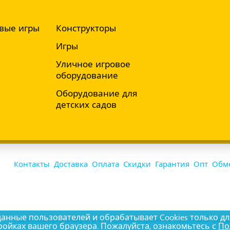
вые игры
Конструкторы
Игры
Уличное игровое
оборудование
Оборудование для
детских садов
Контакты
Доставка
Оплата
Скидки
Гарантия
Опт
Обме
ные пользователей и обрабатывает Cookies только дл
Политика организации в отношении обработки персональных да
ройках вашего браузера. Пожалуйста, ознакомьтесь с
По