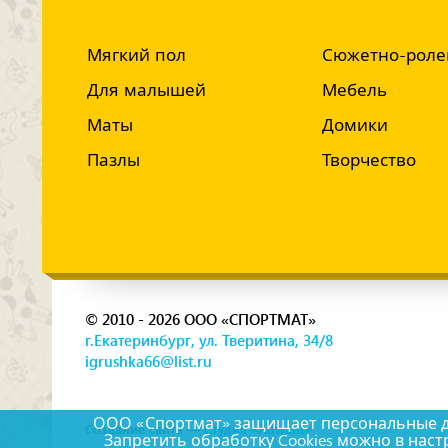
Мягкий пол
Сюжетно-роле
Для малышей
Мебель
Маты
Домики
Пазлы
Творчество
© 2010 - 2026 ООО «СПОРТМАТ»
г.Екатеринбург, ул. Тверитина, 34/8
igrushka66@list.ru
ООО «Спортмат» защищает персональные дан
Создание сайта —
Студия «Adwant»
Запретить обработку Cookies можно в наст