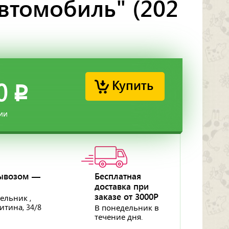
автомобиль" (202
Купить
0
p
ии
ывозом —
Бесплатная
доставка при
заказе от 3000Р
ельник ,
ритина, 34/8
В понедельник в
течение дня.