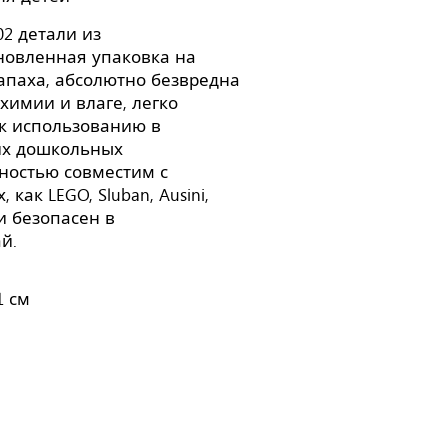
2 детали из
новленная упаковка на
запаха, абсолютно безвредна
химии и влаге, легко
 к использованию в
ких дошкольных
лностью совместим с
как LEGO, Sluban, Ausini,
 и безопасен в
й.
1 см