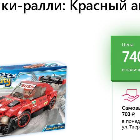
нки-ралли: Красный 
Цена
74
в налич
Самов
703
p
в понед
ул. Тве