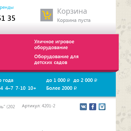
ренды
Корзина
51 35
Корзина пуста
Уличное игровое
оборудование
Оборудование для
детских садов
о года
до 1 000
до 2 000
p
p
–4
4–7
7-10
10+
Более 2000
p
Артикул: 4201-2
ь" (202