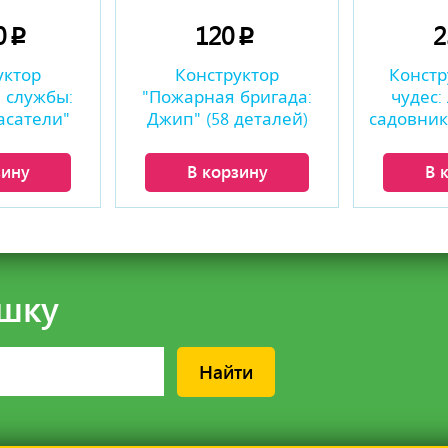
0
120
p
p
уктор
Конструктор
Констр
 службы:
"Пожарная бригада:
чудес:
асатели"
Джип" (58 деталей)
садовник"
талей)
зину
В корзину
В 
шку
Найти