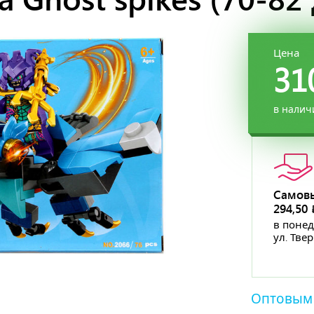
Цена
31
в налич
Самов
294,50
в понед
ул. Тве
Оптовым