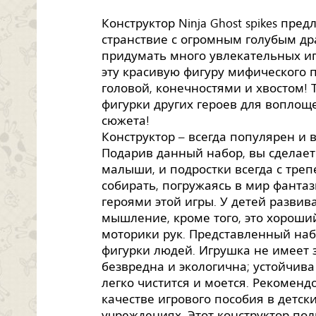
Конструктор Ninja Ghost spikes пре
странствие с огромным голубым др
придумать много увлекательных игр
эту красивую фигуру мифического 
головой, конечностями и хвостом!
фигурки других героев для вопло
сюжета!
Конструктор – всегда популярен и 
Подарив данный набор, вы сделает
малыши, и подростки всегда с тре
собирать, погружаясь в мир фантаз
героями этой игры. У детей развив
мышление, кроме того, это хороши
моторики рук. Представленный наб
фигурки людей. Игрушка не имеет 
безвредна и экологична; устойчива
легко чистится и моется. Рекомен
качестве игрового пособия в детс
учреждениях. Этот конструктор по