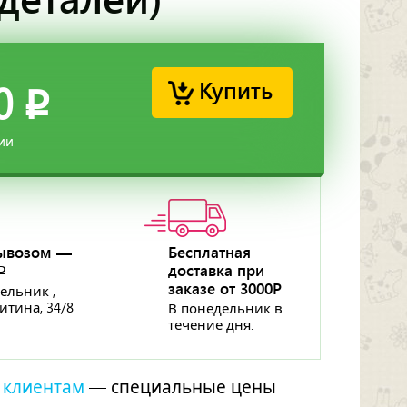
Купить
0
p
ии
ывозом —
Бесплатная
доставка при
p
заказе от 3000Р
ельник ,
ритина, 34/8
В понедельник в
течение дня.
 клиентам
— специальные цены