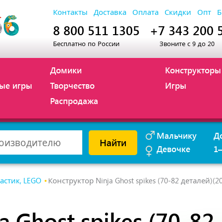
Контакты
Доставка
Оплата
Скидки
Опт
Б
8 800 511 1305
+7 343 200 
Бесплатно по России
Звоните с 9 до 20
Домики
Конструкторы
ые игры
Творчество
Игры
Распродажа
Мальчику
Д
Найти
Девочке
1
астик, LEGO
Конструктор Ninja Ghost spikes (70-82 деталей)(2
a Ghost spikes (70-82