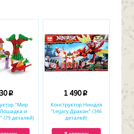
230
1 490
p
p
уктор "Мир
Конструктор Ниндзя
 Лошадка и
"Legacy Дракон" (346
 (79 деталей)
деталей)
корзину
В корзину