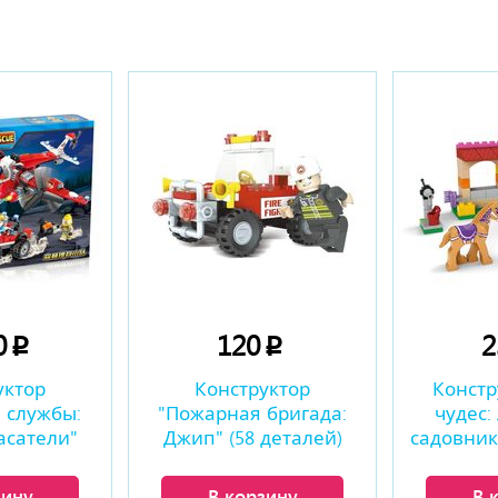
ы
0
120
p
p
уктор
Конструктор
Констр
 службы:
"Пожарная бригада:
чудес:
асатели"
Джип" (58 деталей)
садовник"
талей)
зину
В корзину
В 