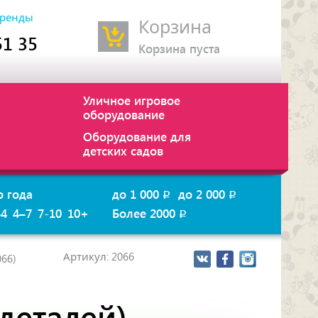
ренды
Корзина
51 35
Корзина пуста
Уличное игровое
оборудование
Оборудование для
детских садов
о года
до 1 000
до 2 000
p
p
–4
4–7
7-10
10+
Более 2000
p
Артикул: 2066
066)
 деталей)