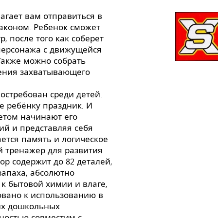
длагает вам отправиться в
аконом. Ребенок сможет
, после того как соберет
персонажа с движущейся
 Также можно собрать
щения захватывающего
востребован среди детей.
е ребёнку праздник. И
петом начинают его
ий и представляя себя
ается память и логическое
й тренажер для развития
ор содержит до 82 деталей,
запаха, абсолютно
 к бытовой химии и влаге,
довано к использованию в
ких дошкольных
лностью совместим с