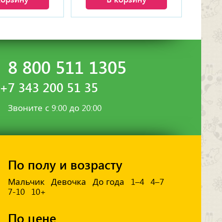
8 800 511 1305
+7 343 200 51 35
Звоните с 9:00 до 20:00
По полу и возрасту
Мальчик
Девочка
До года
1–4
4–7
7-10
10+
По цене