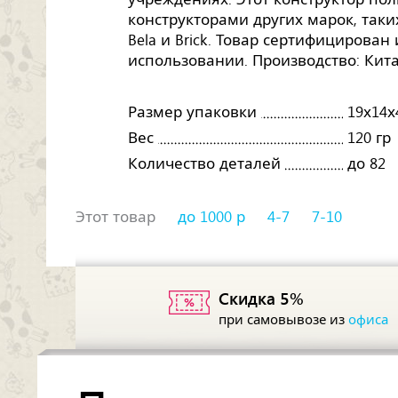
конструкторами других марок, таких, 
Bela и Brick. Товар сертифицирован
использовании. Производство: Кита
Размер упаковки
19х14х
Вес
120 гр
Количество деталей
до 82
Этот товар
до 1000 р
4-7
7-10
Скидка 5%
при самовывозе из
офиса