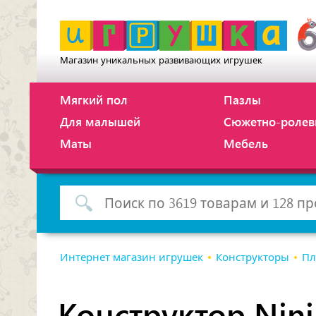
Магазин уникальных развивающих игрушек
Мягкий пол
Пазлы
Для малышей
Сюжетно-ролев
Маты
Мебель
Интернет магазин игрушек
Конструкторы
Пл
Конструктор Ninj