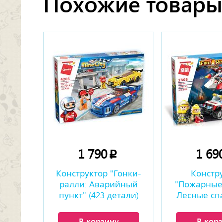
Похожие товар
1 790
1 69
p
Конструктор "Гонки-
Констр
ралли: Аварийный
"Пожарные
пункт" (423 детали)
Лесные сп
(369 де
В корзину
В кор