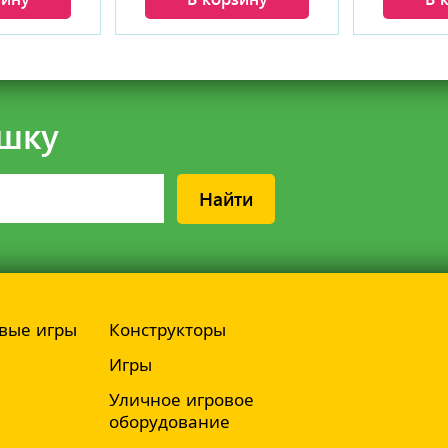
шку
Найти
вые игры
Конструкторы
Игры
Уличное игровое
оборудование