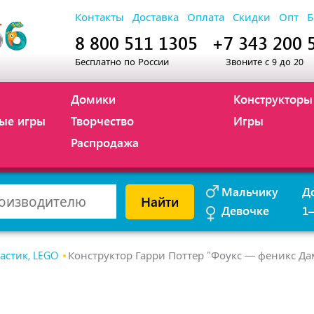
Контакты
Доставка
Оплата
Скидки
Опт
Б
8 800 511 1305
+7 343 200 
Бесплатно по России
Звоните с 9 до 20
Домики
Конструкторы
ые игры
Творчество
Игры
Распродажа
Мальчику
Д
Найти
Девочке
1
астик, LEGO
Конструктор Гарри Поттер "Фоукс — феникс Д