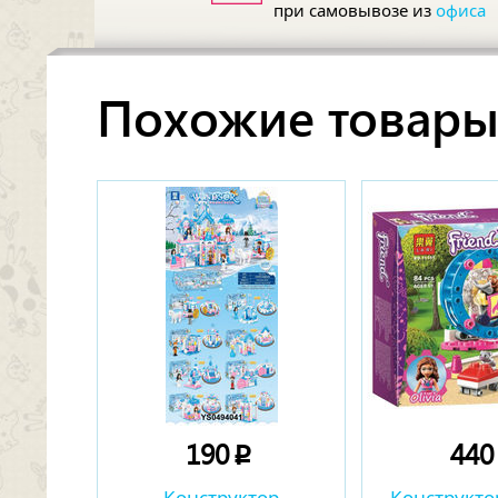
при самовывозе из
офиса
Похожие товар
190
44
p