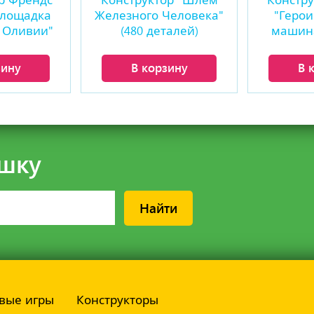
р Френдс
Конструктор "Шлем
Констру
площадка
Железного Человека"
"Герои
 Оливии"
(480 деталей)
машина
тали)
зину
В корзину
В 
шку
Найти
вые игры
Конструкторы