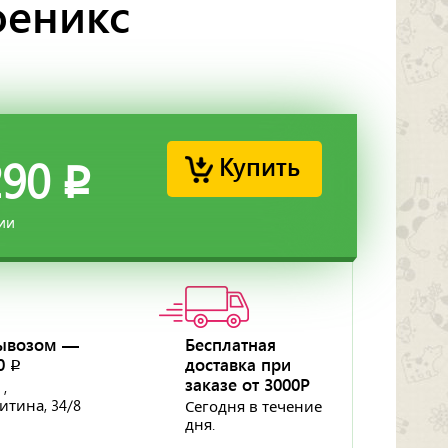
феникс
Купить
290
p
ии
ывозом —
Бесплатная
50
доставка при
p
заказе от 3000Р
 ,
ритина, 34/8
Сегодня в течение
дня.