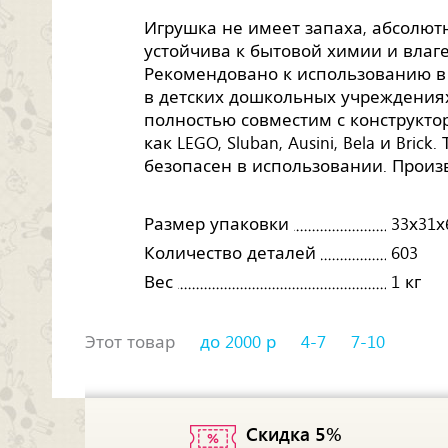
Игрушка не имеет запаха, абсолютн
устойчива к бытовой химии и влаге,
Рекомендовано к использованию в 
в детских дошкольных учреждениях
полностью совместим с конструктор
как LEGO, Sluban, Ausini, Bela и Bri
безопасен в использовании. Произв
Размер упаковки
33х31х
Количество деталей
603
Вес
1 кг
Этот товар
до 2000 р
4-7
7-10
Скидка 5%