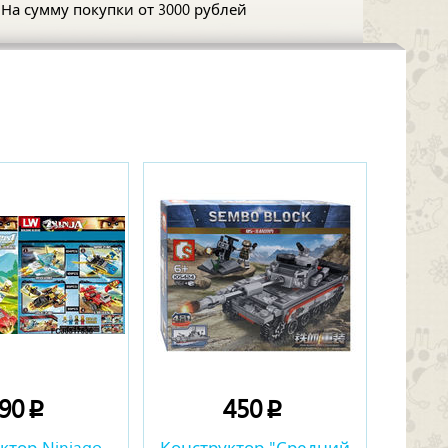
На сумму покупки
от 3000 рублей
190
450
p
p