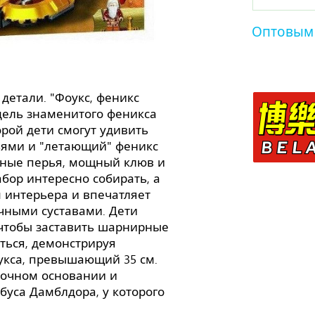
Оптовым
детали. "Фоукс, феникс
дель знаменитого феникса
орой дети смогут удивить
ьями и "летающий" феникс
нные перья, мощный клюв и
бор интересно собирать, а
 интерьера и впечатляет
ными суставами. Дети
 чтобы заставить шарнирные
ться, демонстрируя
кса, превышающий 35 см.
рочном основании и
уса Дамблдора, у которого