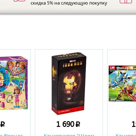
скидка 5%
на следующую покупку
ы
0
1 690
p
p