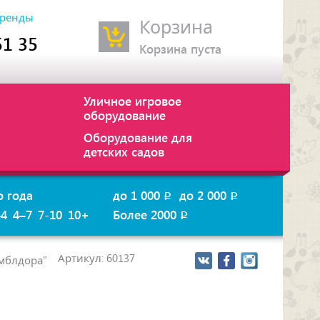
ренды
Корзина
51 35
Корзина пуста
Уличное игровое
оборудование
Оборудование для
детских садов
о года
до 1 000
до 2 000
p
p
–4
4–7
7-10
10+
Более 2000
p
Артикул: 60137
амблдора"