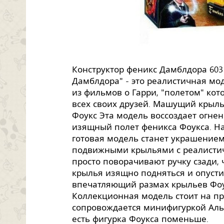
Конструктор феникс Дамблдора 603 
Дамблдора" - это реалистичная мо
из фильмов о Гарри, "полетом" кот
всех своих друзей. Машущий крыл
Фоукс Эта модель воссоздает огне
изящный полет феникса Фоукса. На
готовая модель станет украшением
подвижными крыльями с реалистич
просто поворачивают ручку сзади,
крылья изящно подняться и опусти
впечатляющий размах крыльев Фоу
Коллекционная модель стоит на п
сопровождается минифигуркой Альб
есть фигурка Фоукса поменьше.