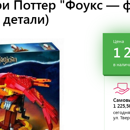
ри Поттер "Фоукс — 
 детали)
Цена
1 
в налич
Самов
1 225,
сегодня
ул. Тве