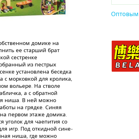
Оптовым
обственном домике на
лнить ее старший брат
кой сестренке
собранный из пестрых
есенке установлена беседка
ка с морковкой для кролика,
ном вольере. На стволе
абличка, а с обратной
ая ниша. В ней можно
аботы на грядке. Синяя
 на первом этаже домика.
я уголок для чаепития со
ля игр. Под откидной сине-
йная ниша, где можно