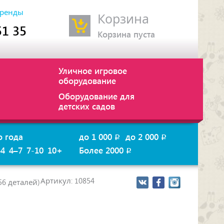
ренды
Корзина
51 35
Корзина пуста
Уличное игровое
оборудование
Оборудование для
детских садов
о года
до 1 000
до 2 000
p
p
–4
4–7
7-10
10+
Более 2000
p
Артикул: 10854
56 деталей)