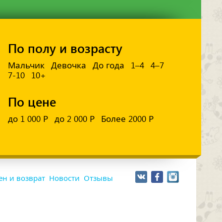
По полу и возрасту
Мальчик
Девочка
До года
1–4
4–7
7-10
10+
По цене
до 1 000 Р
до 2 000 Р
Более 2000 Р
н и возврат
Новости
Отзывы