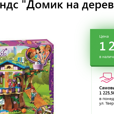
ндс "Домик на дерев
Цена
1 
в налич
Самов
1 225,
в понед
ул. Тве