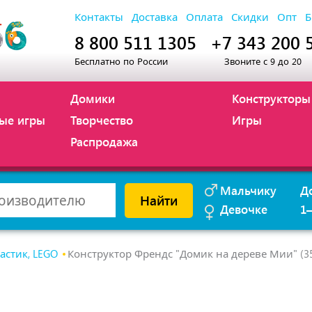
Контакты
Доставка
Оплата
Скидки
Опт
Б
8 800 511 1305
+7 343 200 
Бесплатно по России
Звоните с 9 до 20
Домики
Конструкторы
ые игры
Творчество
Игры
Распродажа
Мальчику
Д
Найти
Девочке
1
астик, LEGO
Конструктор Френдс "Домик на дереве Мии" (3