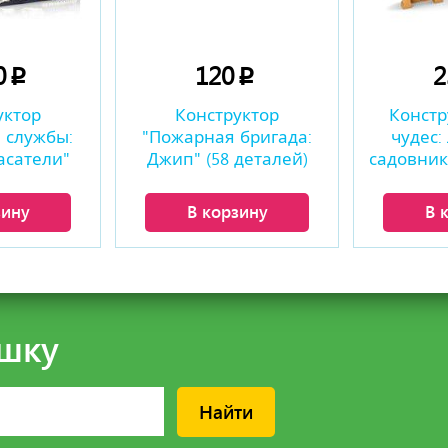
0
120
p
p
уктор
Конструктор
Констр
 службы:
"Пожарная бригада:
чудес:
асатели"
Джип" (58 деталей)
садовник"
талей)
зину
В корзину
В 
шку
Найти