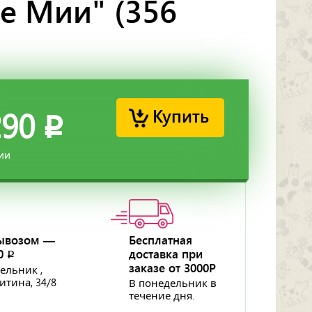
е Мии" (356
Купить
290
p
ии
ывозом —
Бесплатная
50
доставка при
p
заказе от 3000Р
ельник ,
ритина, 34/8
В понедельник в
течение дня.