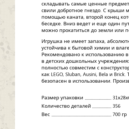
складывать самые ценные предмет
свили добротное гнездо. С крыши м
помощью каната, второй конец кот
беседке. Вниз ведет и еще один пут
можно прокатиться до земли или п
Игрушка не имеет запаха, абсолютн
устойчива к бытовой химии и влаге,
Рекомендовано к использованию в 
в детских дошкольных учреждениях
полностью совместим с конструктор
как LEGO, Sluban, Ausini, Bela и Bri
безопасен в использовании. Произв
Размер упаковки
31х28х
Количество деталей
356
Вес
700 гр