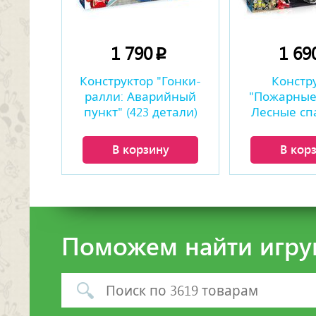
1 790
1 69
p
Конструктор "Гонки-
Констр
ралли: Аварийный
"Пожарные
пункт" (423 детали)
Лесные сп
(369 де
В корзину
В кор
Поможем найти игру