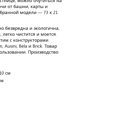
стнице, можно очутиться на
чи от башни, карты и
обранной модели — 73 х 21
о безвредна и экологична;
 легко чистится и моется.
стим с конструкторами
 Ausini, Bela и Brick. Товар
ользовании. Производство:
10 см
см