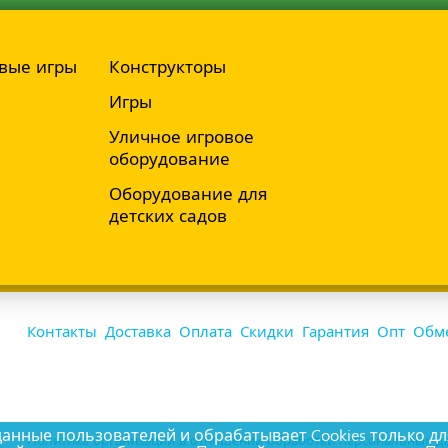
вые игры
Конструкторы
Игры
Уличное игровое
оборудование
Оборудование для
детских садов
Контакты
Доставка
Оплата
Скидки
Гарантия
Опт
Обме
ные пользователей и обрабатывает Cookies только дл
Политика организации в отношении обработки персональных да