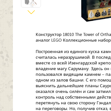
Конструктор 18010 The Tower of Orth
аналог LEGO Коллекционные набор
Построенная из единого куска кам
считалась неразрушимой. В послед
вместе со всей Изенгардской креп
владение магу Саруману. Здесь он 
пользовался видящим камнем – па
одном из залов башни. С его пом
выяснить дальнейшие планы Сауро
оказался очень силён и сам затмил
контроль над собственными дейст
перетянуть на свою сторону Гэнда
на переговоры. Но, получив отказ, 