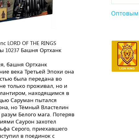
Оптовым
anc LORD OF THE RINGS
ы 10237 Башня Ортханк
ня, башня Ортханк
ние века Третьей Эпохи она
остью была передана во
не только проживал, но и
лантиром, находящимся в
ощью Саруман пытался
на, но Тёмный Властелин
 разум Белого мага. Потеряв
виями Саурон захотел
льфа Серого, приехавшего
вступил в поединок с