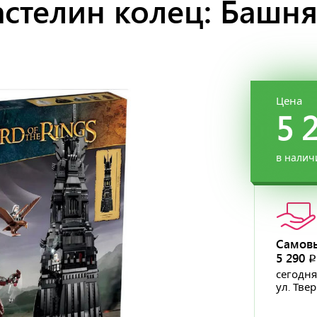
астелин колец: Башня
Цена
5 
в налич
Самов
5 290
сегодня
ул. Тве