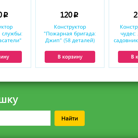
0
120
p
p
уктор
Конструктор
Констр
 службы:
"Пожарная бригада:
чудес:
асатели"
Джип" (58 деталей)
садовник"
талей)
зину
В корзину
В 
шку
Найти