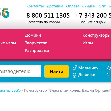
Контакты
Доставка
Оплата
Скидки
Опт
Б
8 800 511 1305
+7 343 200 
Бесплатно по России
Звоните с 9 до 20
Домики
Конструкторы
ые игры
Творчество
Игры
Распродажа
Мальчику
Д
Найти
Девочке
1
астик, LEGO
Конструктор "Властелин колец: Башня Ортханк"