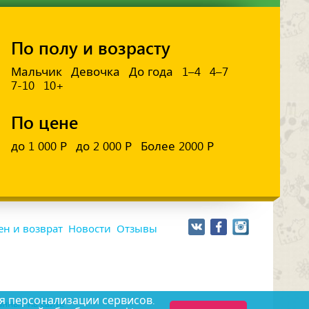
По полу и возрасту
Мальчик
Девочка
До года
1–4
4–7
7-10
10+
По цене
до 1 000 Р
до 2 000 Р
Более 2000 Р
н и возврат
Новости
Отзывы
я персонализации сервисов.
нных на сайте