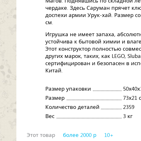
Магов. Поднявшись по складной ле
чердаке. Здесь Саруман прячет клю
доспехи армии Урук-хай. Размер с
см.
Игрушка не имеет запаха, абсолютн
устойчива к бытовой химии и влаге,
Этот конструктор полностью совме
других марок, таких, как LEGO, Sluban,
сертифицирован и безопасен в исп
Китай.
Размер упаковки
50х40х
Размер
73х21 
Количество деталей
2359
Вес
3 кг
Этот товар
более 2000 р
10+