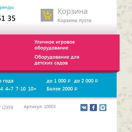
ренды
Корзина
51 35
Корзина пуста
Уличное игровое
оборудование
Оборудование для
детских садов
о года
до 1 000
до 2 000
p
p
–4
4–7
7-10
10+
Более 2000
p
Артикул: 10003
 (2359