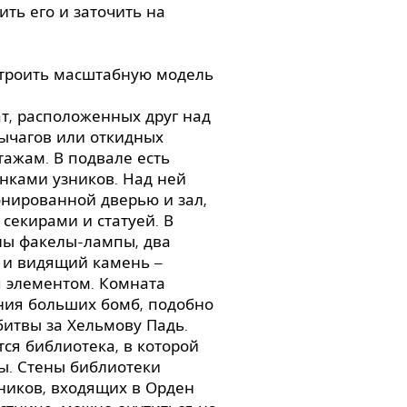
ть его и заточить на
строить масштабную модель
т, расположенных друг над
ычагов или откидных
ажам. В подвале есть
нками узников. Над ней
онированной дверью и зал,
секирами и статуей. В
ны факелы-лампы, два
 и видящий камень –
 элементом. Комната
ния больших бомб, подобно
битвы за Хельмову Падь.
ся библиотека, в которой
ы. Стены библиотеки
иков, входящих в Орден