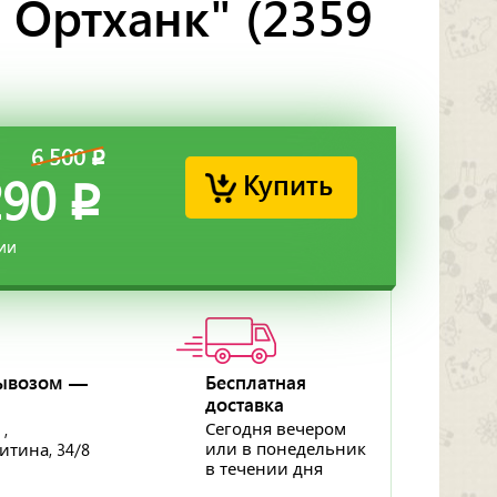
 Ортханк" (2359
6 500
p
Купить
290
p
ии
ывозом —
Бесплатная
доставка
p
Сегодня вечером
 ,
или в понедельник
ритина, 34/8
в течении дня