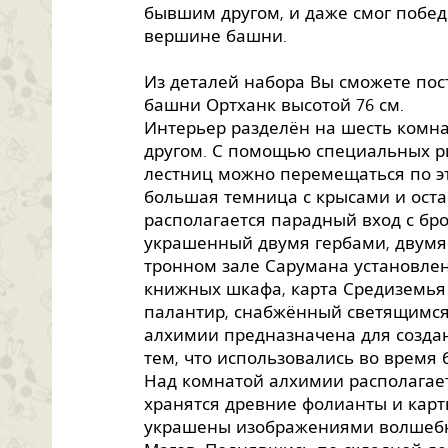
бывшим другом, и даже смог победи
вершине башни.
Из деталей набора Вы сможете по
башни Ортханк высотой 76 см.
Интерьер разделён на шесть комна
другом. С помощью специальных р
лестниц можно перемещаться по эт
большая темница с крысами и оста
располагается парадный вход с бр
украшенный двумя гербами, двумя 
тронном зале Сарумана установле
книжных шкафа, карта Средиземья
палантир, снабжённый светящимся
алхимии предназначена для созда
тем, что использовались во время 
Над комнатой алхимии располагает
хранятся древние фолианты и карт
украшены изображениями волшебн