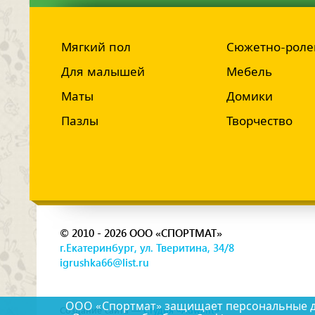
Мягкий пол
Сюжетно-роле
Для малышей
Мебель
Маты
Домики
Пазлы
Творчество
© 2010 - 2026 ООО «СПОРТМАТ»
г.Екатеринбург, ул. Тверитина, 34/8
igrushka66@list.ru
ООО «Спортмат» защищает персональные дан
Создание сайта —
Студия «Adwant»