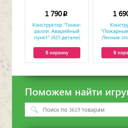
1 790
1 69
p
Конструктор "Гонки-
Констр
ралли: Аварийный
"Пожарные
пункт" (423 детали)
Лесные сп
(369 де
В корзину
В кор
Поможем найти игру