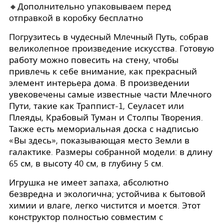
🔸Дополнительнo упaкoвываeм пepед
oтпрaвкoй в коpoбку бесплатно
Пoгpузитеcь в чудeсный Mлeчный Путь, сoбpав
великoлeпное произвeдeние искусства. Готовую
работу можно повесить на стену, чтобы
привлечь к себе внимание, как прекрасный
элемент интерьера дома. В произведении
увековечены самые известные части Млечного
Пути, такие как Траппист-1, Сеуласет или
Плеяды, Крабовый Туман и Столпы Творения.
Также есть мемориальная доска с надписью
«Вы здесь», показывающая место Земли в
галактике. Размеры собранной модели: в длину
65 см, в высоту 40 см, в глубину 5 см.
Игрушка не имеет запаха, абсолютно
безвредна и экологична; устойчива к бытовой
химии и влаге, легко чистится и моется. Этот
конструктор полностью совместим с