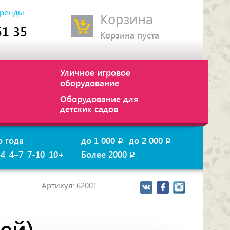
ренды
Корзина
51 35
Корзина пуста
Уличное игровое
оборудование
Оборудование для
детских садов
о года
до 1 000
до 2 000
p
p
–4
4–7
7-10
10+
Более 2000
p
Артикул: 62001
ей)