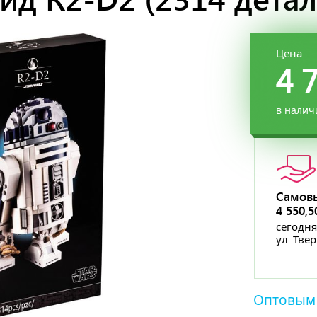
Цена
4 
в налич
Самов
4 550,
сегодня
ул. Тве
Оптовым