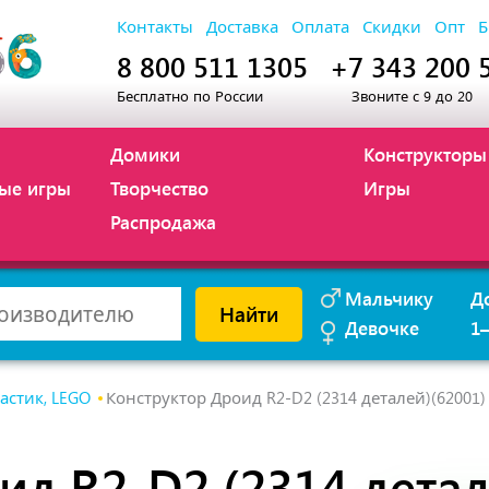
Контакты
Доставка
Оплата
Скидки
Опт
Б
8 800 511 1305
+7 343 200 
Бесплатно по России
Звоните с 9 до 20
Домики
Конструкторы
ые игры
Творчество
Игры
Распродажа
Мальчику
Д
Найти
Девочке
1
астик, LEGO
Конструктор Дроид R2-D2 (2314 деталей)(62001)
ид R2-D2 (2314 детал