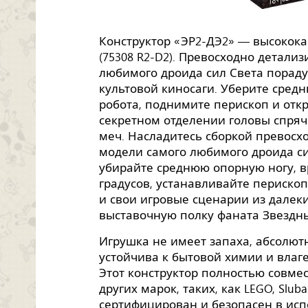
Конструктор «ЭР2-ДЭ2» — высокока
(75308 R2-D2). Превосходно детали
любимого дроида сил Света порад
культовой киносаги. Уберите средн
робота, поднимите перископ и откр
секретном отделении головы спряч
меч. Насладитесь сборкой превосх
модели самого любимого дроида си
убирайте среднюю опорную ногу, в
градусов, устанавливайте периско
и свои игровые сценарии из далек
выставочную полку фаната Звездн
Игрушка не имеет запаха, абсолютн
устойчива к бытовой химии и влаге,
Этот конструктор полностью совме
других марок, таких, как LEGO, Sluban,
сертифицирован и безопасен в исп