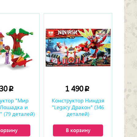
230
1 490
p
p
уктор "Мир
Конструктор Ниндзя
 Лошадка и
"Legacy Дракон" (346
 (79 деталей)
деталей)
корзину
В корзину