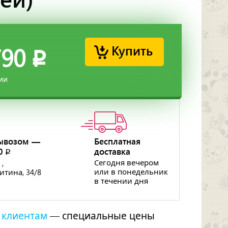
Купить
790
p
ии
ывозом —
Бесплатная
50
доставка
p
Сегодня вечером
 ,
или в понедельник
ритина, 34/8
в течении дня
 клиентам
— специальные цены