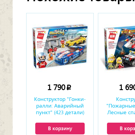
1 790
1 69
p
Конструктор "Гонки-
Констр
ралли: Аварийный
"Пожарные
пункт" (423 детали)
Лесные сп
(369 де
В корзину
В кор