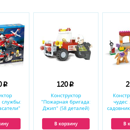
0
120
p
p
уктор
Конструктор
Констр
 службы:
"Пожарная бригада:
чудес:
асатели"
Джип" (58 деталей)
садовник"
талей)
зину
В корзину
В 