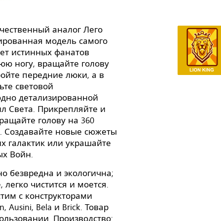
чественный аналог Лего
зированная модель самого
ует истинных фанатов
юю ногу, вращайте голову
ойте передние люки, а в
ьте световой
одно детализированной
л Света. Прикрепляйте и
ращайте голову на 360
п. Создавайте новые сюжеты
их галактик или украшайте
ых Войн.
о безвредна и экологична;
 легко чистится и моется.
стим с конструкторами
 Ausini, Bela и Brick. Товар
ользовании. Производство: