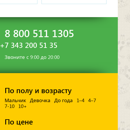
8 800 511 1305
+7 343 200 51 35
Звоните с 9:00 до 20:00
По полу и возрасту
Мальчик
Девочка
До года
1–4
4–7
7-10
10+
По цене