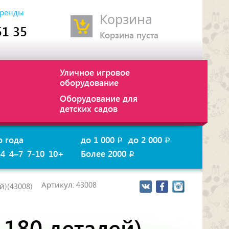
ренды
Корзина
51 35
Корзина пуста
Уличное игровое
оборудование
Оборудование для
детских садов
о года
до 1 000
до 2 000
p
p
–4
4–7
7-10
10+
Более 2000
p
Артикул: 43008
й)(43008)
1180 деталей)