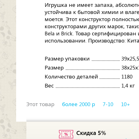
Игрушка не имеет запаха, абсолютн
устойчива к бытовой химии и влаге,
моется. Этот конструктор полность
конструкторами других марок, таких, 
Bela и Brick. Товар сертифицирован
использовании. Производство: Кита
Размер упаковки
39х25,
Размер
38х25х
Количество деталей
1180
Вес
1,4 кг
Этот товар
более 2000 р
7-10
10+
Скидка 5%