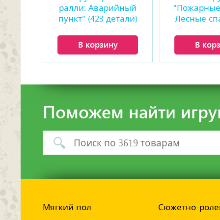
ралли: Аварийный
"Пожарные
пункт" (423 детали)
Лесные сп
(369 де
В корзину
В кор
Поможем найти игру
Мягкий пол
Сюжетно-роле