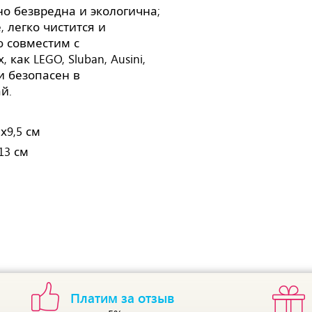
о безвредна и экологична;
 легко чистится и
ю совместим с
как LEGO, Sluban, Ausini,
 и безопасен в
й.
5х9,5 см
13 см
Платим за отзыв