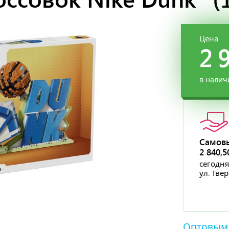
Цена
2 
в налич
Самов
2 840,
сегодня
ул. Тве
Оптовым