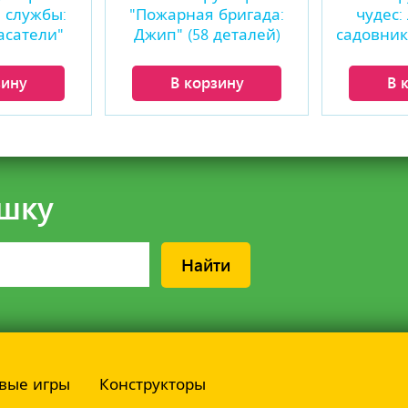
 службы:
"Пожарная бригада:
чудес:
асатели"
Джип" (58 деталей)
садовник"
талей)
зину
В корзину
В 
шку
Найти
вые игры
Конструкторы