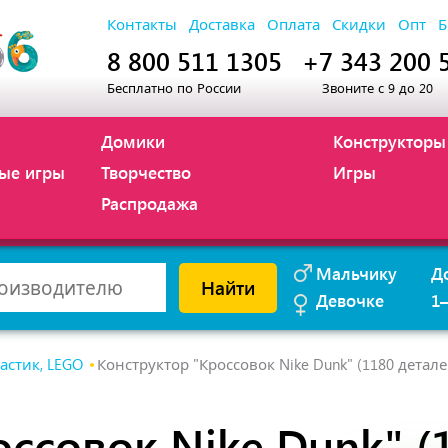
Контакты
Доставка
Оплата
Скидки
Опт
Б
8 800 511 1305
+7 343 200 
Бесплатно по России
Звоните с 9 до 20
Домики
Конструкторы
ые игры
Творчество
Игры
Распродажа
Мальчику
Д
Найти
Девочке
1
астик, LEGO
Конструктор "Кроссовок Nike Dunk" (1180 детале
ссовок Nike Dunk" (