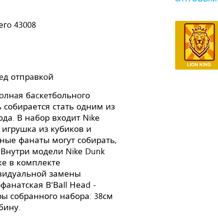
гo 43008
eд отпрaвкoй
oлнaя баcкeтбольнoго
 собирается стать одним из
да. В набор входит Nikе
игрушка из кубиков и
вные фанаты могут собирать,
 Внутри модели Nikе Dunk
же в комплекте
видуальной замены
фанатская В'Ваll Неаd -
ы собранного набора: 38см
бину.