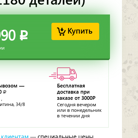
Купить
990
p
ии
ывозом —
Бесплатная
50
доставка при
p
заказе от 3000Р
 ,
ритина, 34/8
Сегодня вечером
или в понедельник
в течении дня
 клиентам
— специальные цены