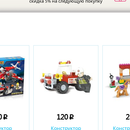
скидка 5%
на следующую покупку
ы
0
120
p
p
уктор
Конструктор
Констр