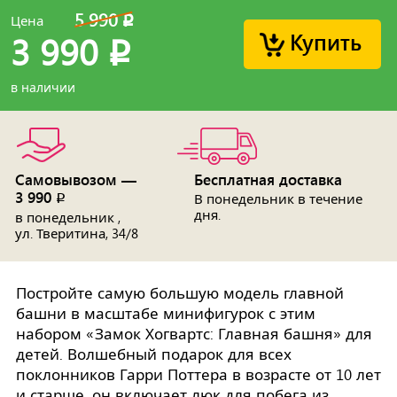
5 990
Цена
p
Купить
3 990
p
в наличии
Самовывозом —
Бесплатная доставка
3 990
p
В понедельник в течение
дня.
в понедельник ,
ул. Тверитина, 34/8
Постройте самую большую модель главной
башни в масштабе минифигурок с этим
набором «Замок Хогвартс: Главная башня» для
детей. Волшебный подарок для всех
поклонников Гарри Поттера в возрасте от 10 лет
и старше, он включает люк для побега из