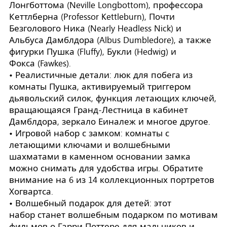
Лонгботтома (Neville Longbottom), профессора
Кеттлберна (Professor Kettleburn), Почти
Безголового Ника (Nearly Headless Nick) и
Альбуса Дамблдора (Albus Dumbledore), а также
фигурки Пушка (Fluffy), Букли (Hedwig) и
Фокса (Fawkes).
• Реалистичные детали: люк для побега из
комнаты Пушка, активируемый триггером
дьявольский силок, функция летающих ключей,
вращающаяся Гранд-Лестница в кабинет
Дамблдора, зеркало Еиналеж и многое другое.
• Игровой набор с замком: комнаты с
летающими ключами и волшебными
шахматами в каменном основании замка
можно снимать для удобства игры. Обратите
внимание на 6 из 14 коллекционных портретов
Хогвартса.
• Волшебный подарок для детей: этот
набор станет волшебным подарком по мотивам
фильмов о Гарри Поттере для мальчиков и