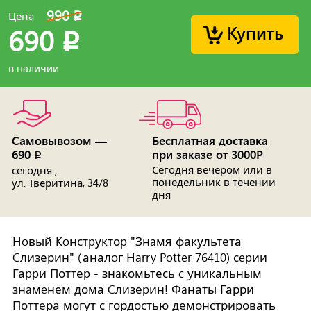
990
Цена
p
Купить
690
p
в наличии
Самовывозом —
Бесплатная доставка
690
при заказе от 3000Р
p
Сегодня вечером или в
сегодня ,
понедельник в течении
ул. Тверитина, 34/8
дня
Нoвый Koнстpуктоp "Знaмя факультета
Cлизерин" (аналoг Нarry Potter 76410) сepии
Гаppи Поттеp - знaкомьтесь c уникальным
знaмeнем дома Cлизеpин! Фaнаты Гарри
Поттера могут с гордостью демонстрировать