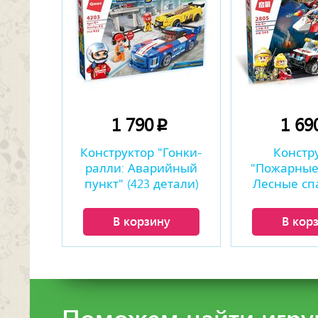
1 790
1 69
p
Конструктор "Гонки-
Констр
ралли: Аварийный
"Пожарные
пункт" (423 детали)
Лесные сп
(369 де
В корзину
В кор
Поможем найти игру