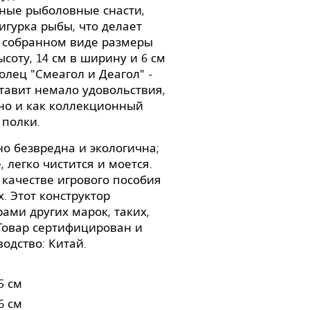
ные рыболовные снасти,
игурка рыбы, что делает
В собранном виде размеры
соту, 14 см в ширину и 6 см
олец "Смеагол и Деагол" -
тавит немало удовольствия,
 но и как коллекционный
 полки.
о безвредна и экологична;
 легко чистится и моется.
качестве игрового пособия
. Этот конструктор
ами других марок, таких,
ck. Товар сертифицирован и
одство: Китай.
5 см
6 см