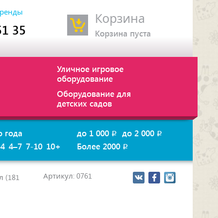
ренды
Корзина
51 35
Корзина пуста
Уличное игровое
оборудование
Оборудование для
детских садов
о года
до 1 000
до 2 000
p
p
–4
4–7
7-10
10+
Более 2000
p
Артикул: 0761
л (181