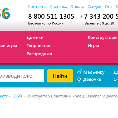
Контакты
Доставка
Оплата
Скидки
Опт
Б
8 800 511 1305
+7 343 200 
Бесплатно по России
Звоните с 9 до 20
Домики
Конструкторы
ые игры
Творчество
Игры
Распродажа
Мальчику
Д
Найти
Девочке
1
астик, LEGO
Конструктор Властелин колец: Смеагол и Деаго