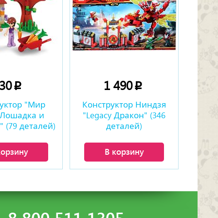
230
1 490
p
p
уктор "Мир
Конструктор Ниндзя
 Лошадка и
"Legacy Дракон" (346
 (79 деталей)
деталей)
корзину
В корзину
8 800 511 1305