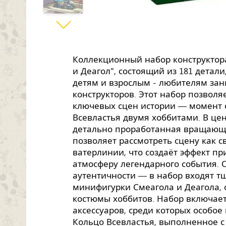
Коллекционный набор конструктор
и Деагол", состоящий из 181 детал
детям и взрослым - любителям за
конструкторов. Этот набор позволяе
ключевых сцен истории — момент 
Всевластья двумя хоббитами. В це
детально проработанная вращающа
позволяет рассмотреть сцену как св
ватерлинии, что создаёт эффект пр
атмосферу легендарного события.
аутентичности — в набор входят 
минифигурки Смеагола и Деагола,
костюмы хоббитов. Набор включае
аксессуаров, среди которых особое
Кольцо Всевластья, выполненное с