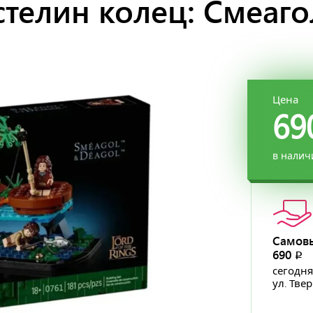
телин колец: Смеаго
Цена
69
в налич
Самов
690
p
сегодня
ул. Тве