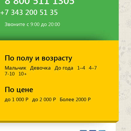
+7 343 200 51 35
Звоните с 9:00 до 20:00
По полу и возрасту
Мальчик
Девочка
До года
1–4
4–7
7-10
10+
По цене
до 1 000 Р
до 2 000 Р
Более 2000 Р