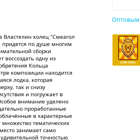
Оптовым
а Властелин колец "Смеагол
и, придется по душе многим
нимательной сборки
т воссоздать одну из
обретения Кольца
нтре композиции находится
яся лодка, которая
ерху, так и снизу
исутствия и погружает в
 Особое внимание уделено
тщательно проработанные
 облачённые в характерные
т множество тематических
 место занимает само
 удивительной точностью.