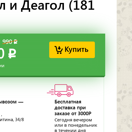
л и Деагол (181
990
p
Купить
0
p
ии
ывозом —
Бесплатная
доставка при
заказе от 3000Р
 ,
ритина, 34/8
Сегодня вечером
или в понедельник
в течении дня