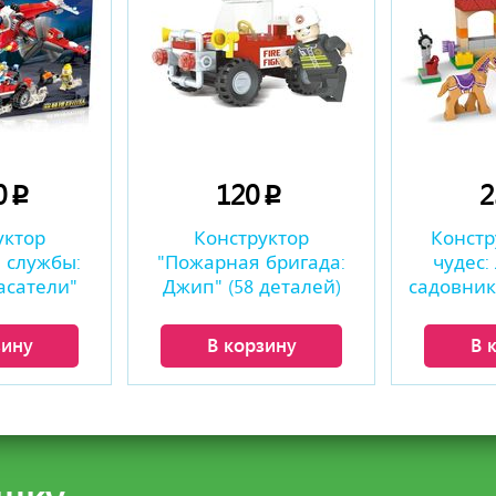
0
120
p
p
уктор
Конструктор
Констр
 службы:
"Пожарная бригада:
чудес:
асатели"
Джип" (58 деталей)
садовник"
талей)
зину
В корзину
В 
шку