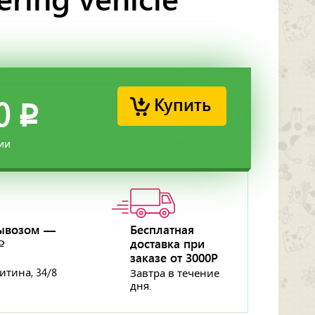
Купить
0
p
ии
ывозом —
Бесплатная
доставка при
p
заказе от 3000Р
ритина, 34/8
Завтра в течение
дня.