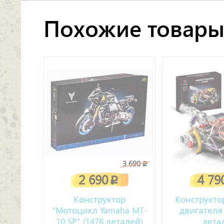
Похожие товар
3 690
p
2 690
4 79
p
Конструктор
Конструкто
"Мотоцикл Yamaha MT-
двигателя 
10 SP" (1478 деталей)
дета