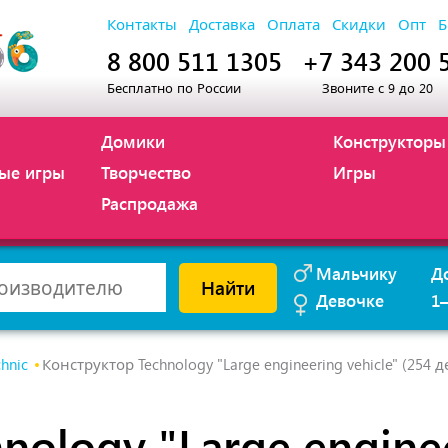
Контакты
Доставка
Оплата
Скидки
Опт
Б
8 800 511 1305
+7 343 200 
Бесплатно по России
Звоните с 9 до 20
Домики
Конструкторы
ые игры
Творчество
Игры
Распродажа
Мальчику
Д
Найти
Девочке
1
chnic
Конструктор Technology "Large engineering vehicle" (254 д
nology "Large enginee