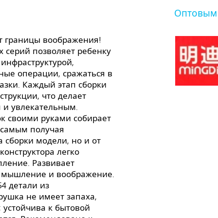
Оптовым
т границы воображения!
 серий позволяет ребенку
 инфраструктурой,
ые операции, сражаться в
азки. Каждый этап сборки
трукции, что делает
м и увлекательным.
ок своими руками собирает
 самым получая
а сборки модели, но и от
конструктора легко
пление. Развивает
е мышление и воображение.
4 детали из
рушка не имеет запаха,
; устойчива к бытовой