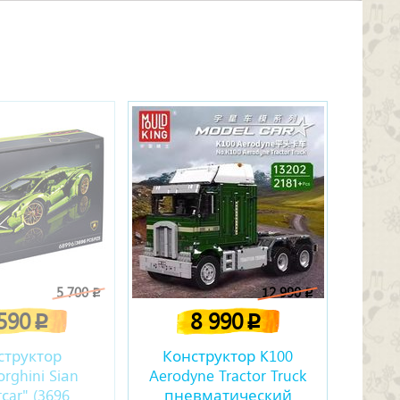
5 700
12 990
p
p
 590
8 990
p
p
структор
Конструктор K100
rghini Siаn
Aerodyne Tractor Truck
сar" (3696
пневматический