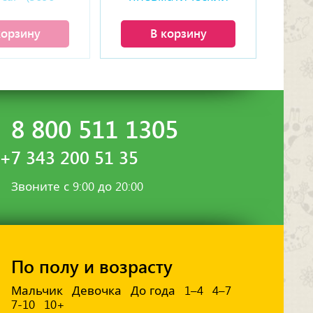
талей)
грузовик (2181 деталь)
корзину
В корзину
8 800 511 1305
+7 343 200 51 35
Звоните с 9:00 до 20:00
По полу и возрасту
Мальчик
Девочка
До года
1–4
4–7
7-10
10+