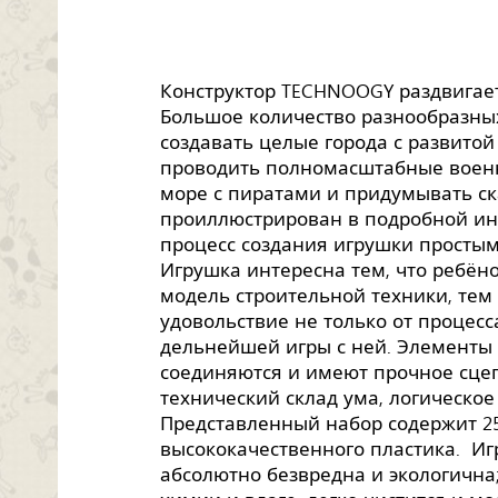
Конструктор TECHNOOGY раздвигае
Большое количество разнообразных
создавать целые города с развитой
проводить полномасштабные военн
море с пиратами и придумывать ск
проиллюстрирован в подробной инс
процесс создания игрушки просты
Игрушка интересна тем, что ребён
модель строительной техники, тем
удовольствие не только от процесс
дельнейшей игры с ней. Элементы 
соединяются и имеют прочное сце
технический склад ума, логическо
Представленный набор содержит 25
высококачественного пластика. Иг
абсолютно безвредна и экологична