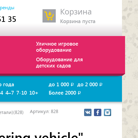
ренды
Корзина
51 35
Корзина пуста
Уличное игровое
оборудование
Оборудование для
детских садов
о года
до 1 000
до 2 000
p
p
–4
4–7
7-10
10+
Более 2000
p
Артикул: 828
етали)(828)
ring vehicle"