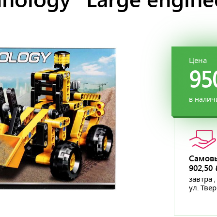
Цена
95
в налич
Самов
902,50
завтра ,
ул. Тве