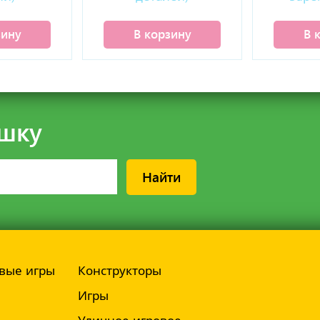
де
зину
В корзину
В 
шку
Найти
вые игры
Конструкторы
Игры