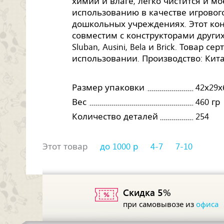
химии и влаге, легко чистится и м
использованию в качестве игрового
дошкольных учреждениях. Этот кон
совместим с конструкторами других 
Sluban, Ausini, Bela и Brick. Товар 
использовании. Производство: Кита
Размер упаковки
42х29х
Вес
460 гр
Количество деталей
254
Этот товар
до 1000 р
4-7
7-10
Скидка 5%
при самовывозе из
офиса