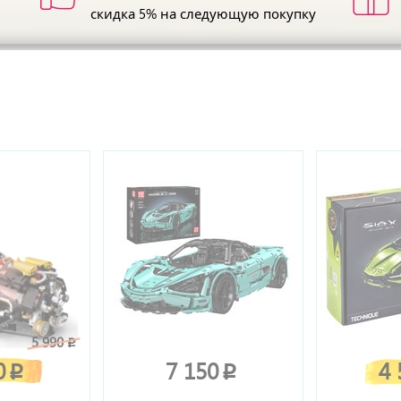
скидка 5%
на следующую покупку
ы
5 990
p
0
7 150
4
p
p