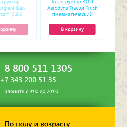
структор
Конструктор K100
rghini Siаn
Aerodyne Tractor Truck
сar" (3696
пневматический
талей)
грузовик (2181 деталь)
корзину
В корзину
8 800 511 1305
+7 343 200 51 35
Звоните с 9:00 до 20:00
По полу и возрасту