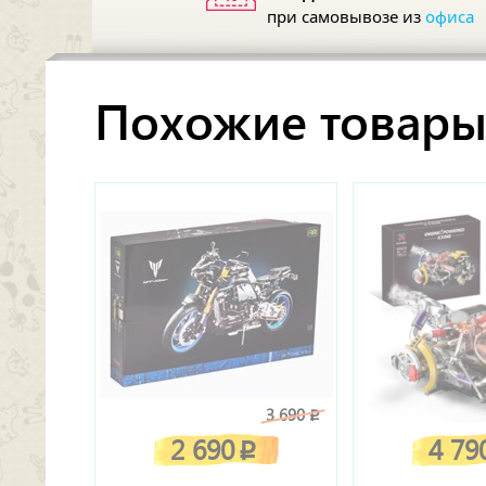
при самовывозе из
офиса
Похожие товар
3 690
p
2 690
4 79
p