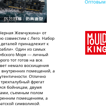
Оптовым
«Черная Жемчужина» от
ю совместим с Лего. Набор
8 деталей принадлежит к
рабли». Один из самых
рибского Моря — личный
ого тот готов на все.
овет немало восхищения
и внутренних помещений, а
утентичности. Отлично
 трехпалубный фрегат
ся бойницам, двумя
ами, съемным полом
утренним помещениям, а
ратской символикой.