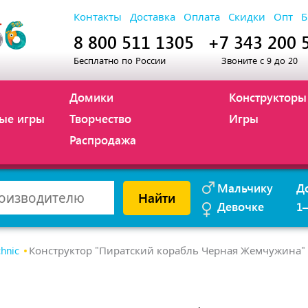
Контакты
Доставка
Оплата
Скидки
Опт
Б
8 800 511 1305
+7 343 200 
Бесплатно по России
Звоните с 9 до 20
Домики
Конструкторы
ые игры
Творчество
Игры
Распродажа
Мальчику
Д
Найти
Девочке
1
chnic
Конструктор "Пиратский корабль Черная Жемчужина" 