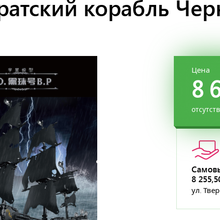
иратский корабль Че
Цена
8 
отсутст
Самов
8 255,
ул. Тве