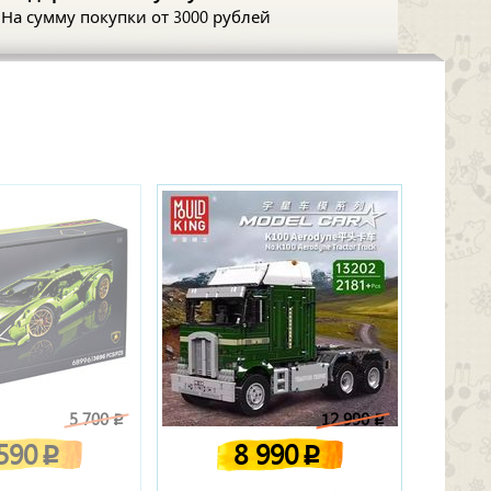
На сумму покупки
от 3000 рублей
5 700
12 990
p
p
 590
8 990
p
p