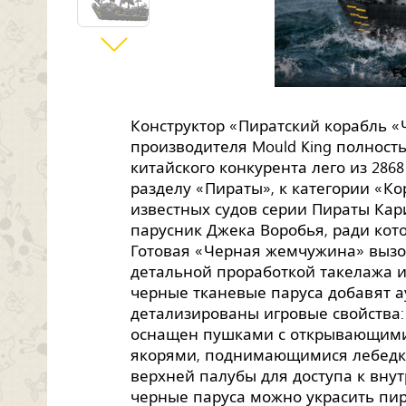
Конструктор «Пиратский корабль 
производителя Mould King полность
китайского конкурента лего из 286
разделу «Пираты», к категории «Ко
известных судов серии Пираты Ка
парусник Джека Воробья, ради котор
Готовая «Черная жемчужина» выз
детальной проработкой такелажа 
черные тканевые паруса добавят а
детализированы игровые свойства:
оснащен пушками с открывающими
якорями, поднимающимися лебедк
верхней палубы для доступа к вн
черные паруса можно украсить пи