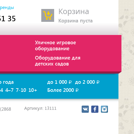
ренды
Корзина
51 35
Корзина пуста
Уличное игровое
оборудование
Оборудование для
детских садов
о года
до 1 000
до 2 000
p
p
–4
4–7
7-10
10+
Более 2000
p
Артикул: 13111
(2868