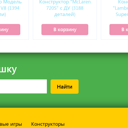
р Модель
Конструктор "McLaren
Кон
V8 (1394
720S" с ДУ (3188
"Lambо
ли)
деталей)
Suреr
де
зину
В корзину
В 
шку
Найти
вые игры
Конструкторы