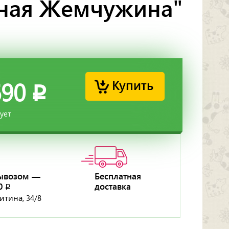
рная Жемчужина"
Купить
690
p
вует
ывозом —
Бесплатная
50
доставка
p
ритина, 34/8