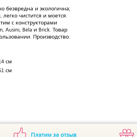
о безвредна и экологична;
 легко чистится и моется.
стим с конструкторами
 Ausini, Bela и Brick. Товар
ользовании. Производство:
14 см
61 см
Платим за отзыв