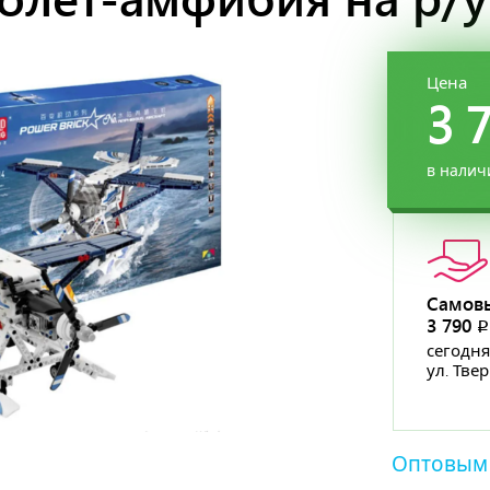
Цена
3 
в налич
Самов
3 790
сегодня
ул. Тве
Оптовым