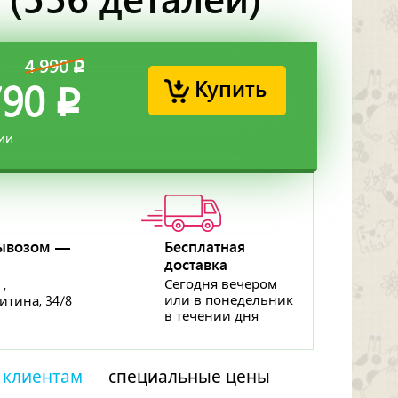
4 990
p
Купить
790
p
ии
ывозом —
Бесплатная
доставка
p
Сегодня вечером
 ,
или в понедельник
ритина, 34/8
в течении дня
 клиентам
— специальные цены