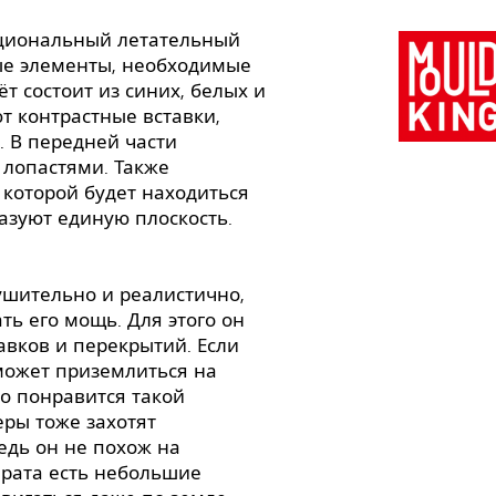
кциональный летательный
ные элементы, необходимые
т состоит из синих, белых и
т контрастные вставки,
 В передней части
 лопастями. Также
 которой будет находиться
разуют единую плоскость.
ушительно и реалистично,
ь его мощь. Для этого он
вков и перекрытий. Если
может приземлиться на
о понравится такой
ры тоже захотят
едь он не похож на
арата есть небольшие