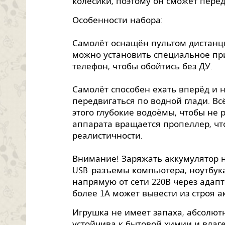
колёсики, поэтому он сможет перед
Особенности набора:
Самолёт оснащён пультом дистанц
можно установить специальное п
телефон, чтобы обойтись без ДУ.
Самолёт способен ехать вперёд и н
передвигаться по водной глади. Вс
этого глубокие водоёмы, чтобы не 
аппарата вращается пропеллер, чт
реалистичности.
Внимание! Заряжать аккумулятор 
USB-разъемы компьютера, ноутбука
напрямую от сети 220В через адап
более 1А может вывести из строя ак
Игрушка не имеет запаха, абсолютн
устойчива к бытовой химии и влаге,