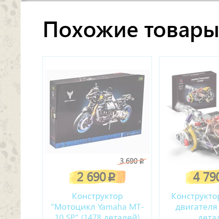
Похожие товар
3 690
p
2 690
4 79
p
Конструктор
Конструкто
"Мотоцикл Yamaha MT-
двигателя 
10 SP" (1478 деталей)
дета