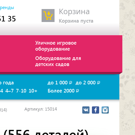
ренды
Корзина
51 35
Корзина пуста
Уличное игровое
оборудование
Оборудование для
детских садов
о года
до 1 000
до 2 000
p
p
–4
4–7
7-10
10+
Более 2000
p
Артикул: 15014
014)
(556 деталей)