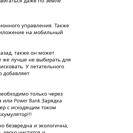
вигаться даже по земле.
ионного управления. Также
риложение на мобильный
азад, также он может
ё же лучше не выбирать для
рисковать. У летательного
о добавляет
необходимо только через
 или Power Bank.Зарядка
тер с исходящим током
кумулятор!!!
о безвредна и экологична;
 легко чистится и