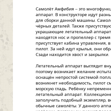
Самолёт Амфибия – это многофун
аппарат. В конструкторе идут раз
для сборки данной машины. Самолё
чёрных деталей. Также присутствую
украшающие летательный аппарат.
находятся нос и пропеллер с тремя
присутствует кабина управления, в
пилот. За ней идут крылья, они об
Сзади находится хвост и закрылки.
Летательный аппарат выглядит вн
поэтому возникает желание испытат
оснащён непростой системой попла
возникнет необходимость, пилот с
морскую гладь. Ребёнку непременн
летательный аппарат. Коллекционе
заполучить подобный экземпляр, в
обычные самолёты. У данного апп