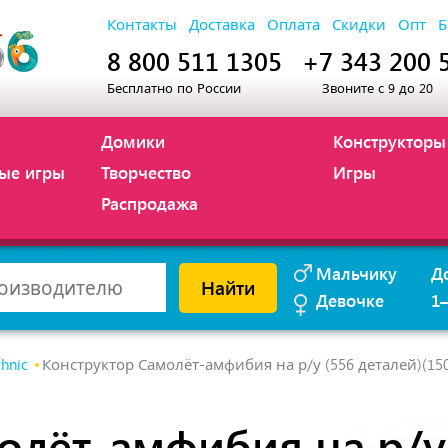
Контакты
Доставка
Оплата
Скидки
Опт
Б
8 800 511 1305
+7 343 200 
Бесплатно по России
Звоните с 9 до 20
Домики
Конструкторы
ые игры
Творчество
Игры
Распродажа
Мальчику
Д
Найти
Девочке
1
chnic
Конструктор Самолёт-амфибия на р/у (556 деталей)(15
олёт-амфибия на р/у 