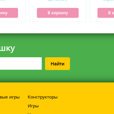
де
зину
В корзину
В 
шку
Найти
вые игры
Конструкторы
Игры