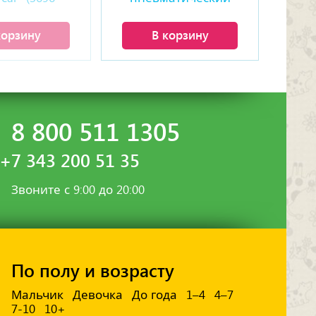
талей)
грузовик (2181 деталь)
корзину
В корзину
8 800 511 1305
+7 343 200 51 35
Звоните с 9:00 до 20:00
По полу и возрасту
Мальчик
Девочка
До года
1–4
4–7
7-10
10+