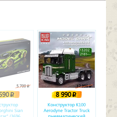
5 700
12 990
p
p
 590
8 990
p
p
структор
Конструктор K100
rghini Siаn
Aerodyne Tractor Truck
сar" (3696
пневматический