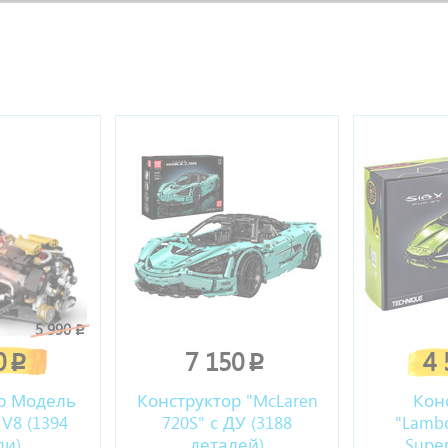
ы
5 990
p
0
7 150
4
p
p
р Модель
Конструктор "McLaren
Кон
V8 (1394
720S" с ДУ (3188
"Lambо
ли)
деталей)
Suреr