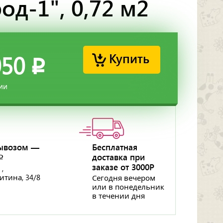
од-1", 0,72 м2
Купить
050
p
ии
ывозом —
Бесплатная
доставка при
p
заказе от 3000Р
 ,
ритина, 34/8
Сегодня вечером
или в понедельник
в течении дня