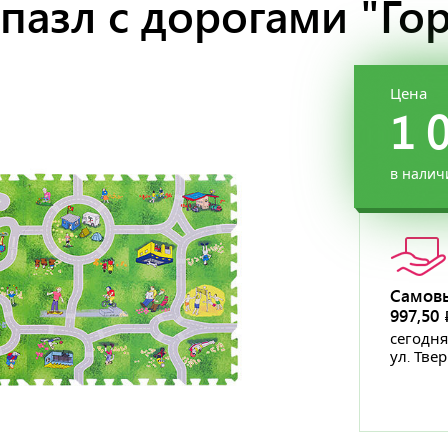
азл с дорогами "Гор
Цена
1 
в налич
Самов
997,50
сегодня
ул. Тве