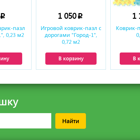
0
1 050
1
p
p
врик-пазл
Игровой коврик-пазл с
Коврик-п
, 0,23 м2
дорогами "Город-1",
0
0,72 м2
зину
В корзину
В 
шку
Найти