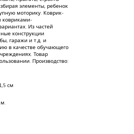
азбирая элементы, ребенок
упную моторику. Коврик-
и ковриками-
ариантах. Из частей
мные конструкции
ы, гаражи и т.д. и
нию в качестве обучающего
чреждениях. Товар
ользовании. Производство:
1,5 см
.м.