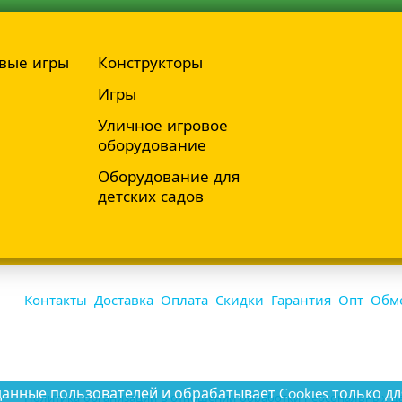
вые игры
Конструкторы
Игры
Уличное игровое
оборудование
Оборудование для
детских садов
Контакты
Доставка
Оплата
Скидки
Гарантия
Опт
Обме
ные пользователей и обрабатывает Cookies только дл
Политика организации в отношении обработки персональных да