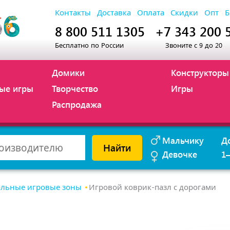
Контакты
Доставка
Оплата
Скидки
Опт
Б
8 800 511 1305
+7 343 200 
Бесплатно по России
Звоните с 9 до 20
Домики
Конструкторы
ые игры
Творчество
Игры
Распродажа
Мальчику
Д
Найти
Девочке
1
льные игровые зоны
Игровой коврик-пазл с дорогами