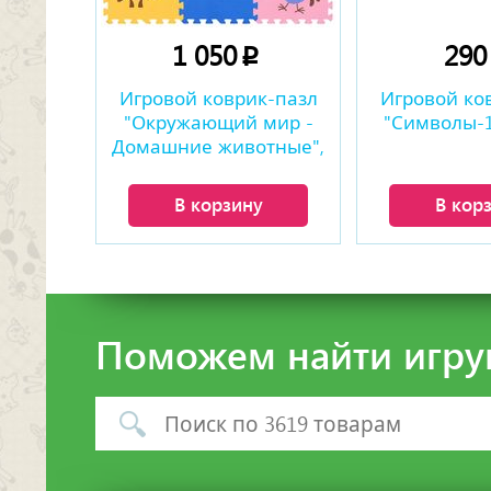
1 050
29
p
Игровой коврик-пазл
Игровой ко
"Окружающий мир -
"Символы-1"
Домашние животные",
0,81 м2
В корзину
В кор
Поможем найти игру