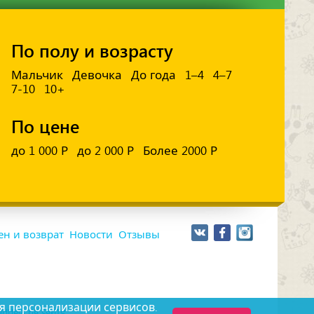
По полу и возрасту
Мальчик
Девочка
До года
1–4
4–7
7-10
10+
По цене
до 1 000 Р
до 2 000 Р
Более 2000 Р
н и возврат
Новости
Отзывы
я персонализации сервисов.
нных на сайте