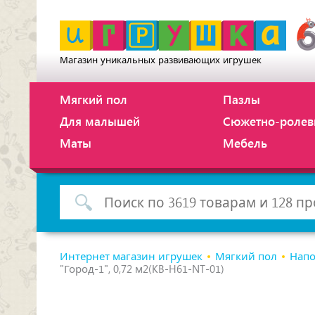
Магазин уникальных развивающих игрушек
Мягкий пол
Пазлы
Для малышей
Сюжетно-ролев
Маты
Мебель
Интернет магазин игрушек
Мягкий пол
Напо
"Город-1", 0,72 м2(KB-H61-NT-01)