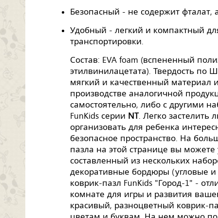
Безопасный - не содержит фталат, 
Удобный - легкий и компактный дл
транспортировки.
Состав: EVA foam (вспененный пол
этилвинилацетата). Твердость по Ш
мягкий и качественный материал 
производстве аналогичной продук
самостоятельно, либо с другими н
FunKids серии
NT
. Легко застелить
организовать для ребенка интересн
безопасное пространство. На бол
пазла на этой странице вы можете
составленный из нескольких наборо
декоративные бордюры (угловые и 
коврик-пазл FunKids "Город-1" - от
комнате для игры и развития вашег
красивый, разноцветный коврик-п
цветам и буквам. На нем можно пол