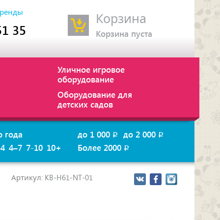
ренды
Корзина
51 35
Корзина пуста
Уличное игровое
оборудование
Оборудование для
детских садов
о года
до 1 000
до 2 000
p
p
–4
4–7
7-10
10+
Более 2000
p
Артикул: KB-H61-NT-01