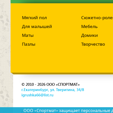
Мягкий пол
Сюжетно-роле
Для малышей
Мебель
Маты
Домики
Пазлы
Творчество
© 2010 - 2026 ООО «СПОРТМАТ»
г.Екатеринбург, ул. Тверитина, 34/8
igrushka66@list.ru
ООО «Спортмат» защищает персональные дан
Создание сайта —
Студия «Adwant»