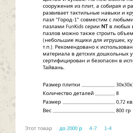
сооружения из плит, а собирая и р
развивает тактильные навыки и кр
пазл "Город-1" совместим с любым
пазлами FunKids серии
NT
в любых в
пазлов можно также строить объе
(небольшие ящики для игрушек, куб
т.п.). Рекомендовано к использова
материала в детских дошкольных у
сертифицирован и безопасен в исп
Тайвань.
Размер плитки
30х30х
Количество деталей
8
Размер
0,72 кв
Вес
800 гр
Этот товар
до 2000 р
4-7
1-4