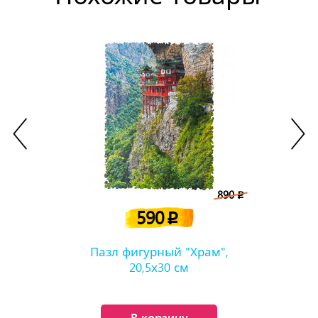
890
p
590
p
Пазл фигурный "Храм",
20,5х30 см
В корзину