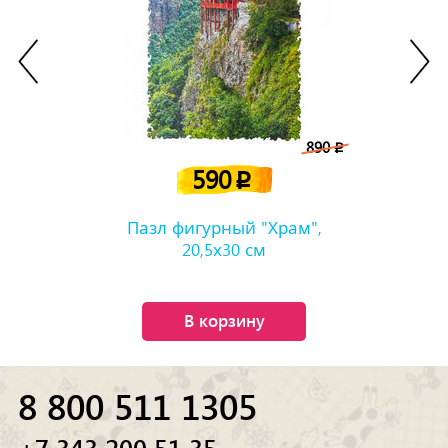
890
p
590
p
Пазл фигурный "Храм",
20,5х30 см
В корзину
8 800 511 1305
+7 343 200 51 35