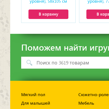
уровня), 58х105 см
уровня), 7
В корзину
В кор
Поможем найти игру
Мягкий пол
Сюжетно-роле
Для малышей
Мебель