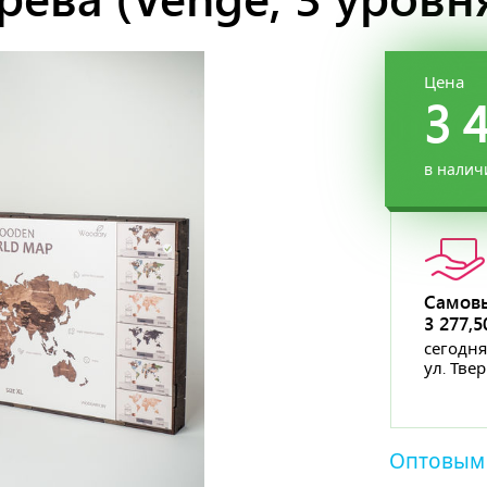
Цена
3 
в налич
Самов
3 277,
сегодня
ул. Тве
Оптовым