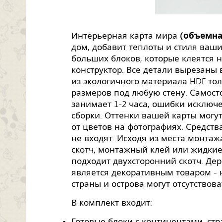
Интерьерная карта мира
(объемная
дом, добавит теплоты и стиля ваши
больших блоков, которые клеятся н
конструктор. Все детали вырезаны
из экологичного материала HDF то
размеров под любую стену. Самост
занимает 1-2 часа, ошибки исключ
сборки. Оттенки вашей карты могу
от цветов на фотографиях. Средств
не входят. Исходя из места монта
скотч, монтажный клей или жидкие
подходит двухсторонний скотч. Де
является декоративным товаром -
страны и острова могут отсутствова
В комплект входит:
Готовые блоки с континентами, ст