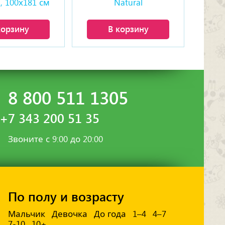
, 100х181 см
Natural
корзину
В корзину
8 800 511 1305
+7 343 200 51 35
Звоните с 9:00 до 20:00
По полу и возрасту
Мальчик
Девочка
До года
1–4
4–7
7-10
10+