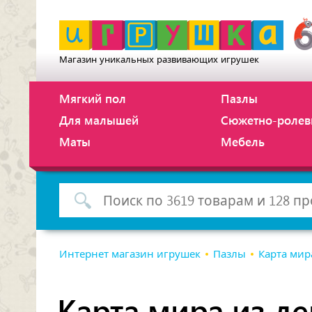
Магазин уникальных развивающих игрушек
Мягкий пол
Пазлы
Для малышей
Сюжетно-ролев
Маты
Мебель
Интернет магазин игрушек
Пазлы
Карта мир
Карта мира из де