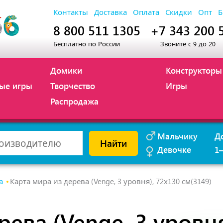
Контакты
Доставка
Оплата
Скидки
Опт
Б
8 800 511 1305
+7 343 200 
Бесплатно по России
Звоните с 9 до 20
Домики
Конструкторы
ые игры
Творчество
Игры
Распродажа
Мальчику
Д
Найти
Девочке
1
а
Карта мира из дерева (Venge, 3 уровня), 72х130 см(3149)
рева (Venge, 3 уровн