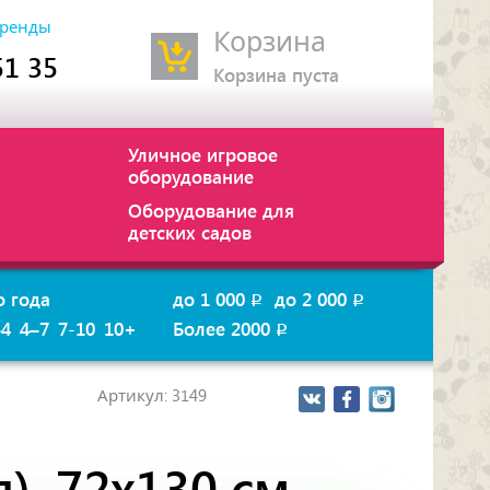
ренды
Корзина
51 35
Корзина пуста
Уличное игровое
оборудование
Оборудование для
детских садов
о года
до 1 000
до 2 000
p
p
–4
4–7
7-10
10+
Более 2000
p
Артикул: 3149
я), 72х130 см