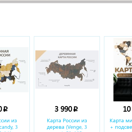
ы
0
3 990
10
p
p
ссии из
Карта России из
Карта ми
candy, 3
дерева (Venge, 3
+ подсве