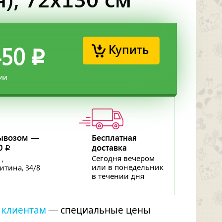
Купить
450
p
ии
ывозом —
Бесплатная
50
доставка
p
Сегодня вечером
 ,
или в понедельник
ритина, 34/8
в течении дня
 клиентам
— специальные цены