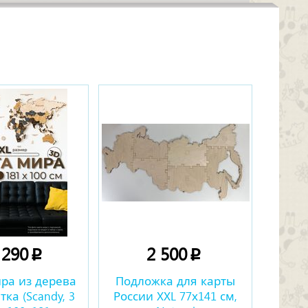
 290
2 500
p
p
ра из дерева
Подложка для карты
тка (Scandy, 3
России XXL 77х141 см,