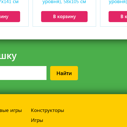
7х141 см
уровня), 58х105 см
уровня)
зину
В корзину
В 
шку
Найти
вые игры
Конструкторы
Игры