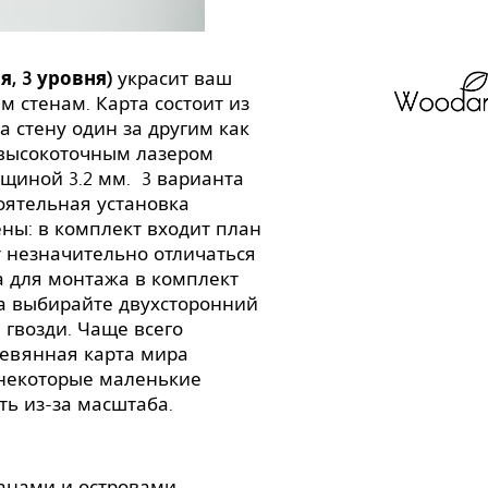
, 3 уровня)
украсит ваш
м стенам. Карта состоит из
а стену один за другим как
 высокоточным лазером
лщиной 3.2 мм. 3 варианта
оятельная установка
ены: в комплект входит план
т незначительно отличаться
а для монтажа в комплект
жа выбирайте двухсторонний
 гвозди. Чаще всего
ревянная карта мира
 некоторые маленькие
ть из-за масштаба.
ранами и островами