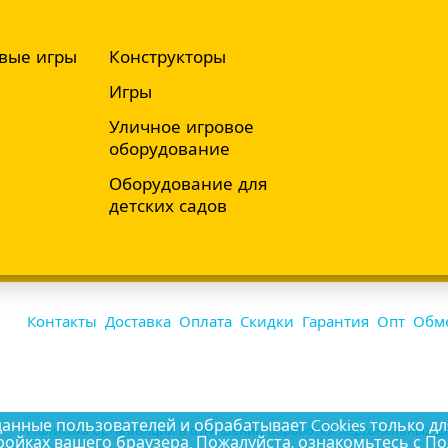
вые игры
Конструкторы
Игры
Уличное игровое
оборудование
Оборудование для
детских садов
Контакты
Доставка
Оплата
Скидки
Гарантия
Опт
Обме
ные пользователей и обрабатывает Cookies только дл
Политика организации в отношении обработки персональных да
ройках вашего браузера. Пожалуйста, ознакомьтесь с
По