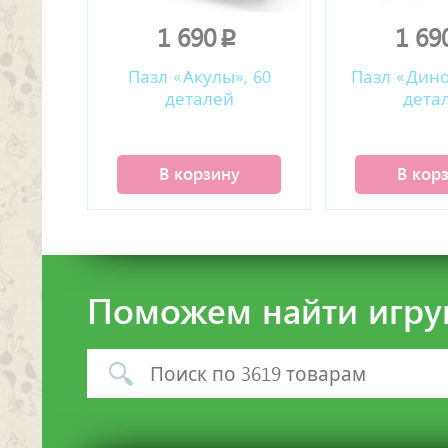
1 690
1 69
p
Пазл «Акулы», 60
Пазл «Дино
деталей
дета
В корзину
В кор
Поможем найти игру