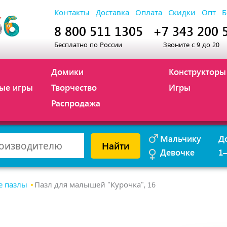
Контакты
Доставка
Оплата
Скидки
Опт
Б
8 800 511 1305
+7 343 200 
Бесплатно по России
Звоните с 9 до 20
Домики
Конструкторы
ые игры
Творчество
Игры
Распродажа
Мальчику
Д
Найти
Девочке
1
е пазлы
Пазл для малышей "Курочка", 16