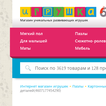
Магазин уникальных развивающих игрушек
Мягкий пол
Пазлы
Для малышей
Сюжетно-ролев
Маты
Мебель
Интернет магазин игрушек
Пазлы
Картонны
деталей(4607177454290)