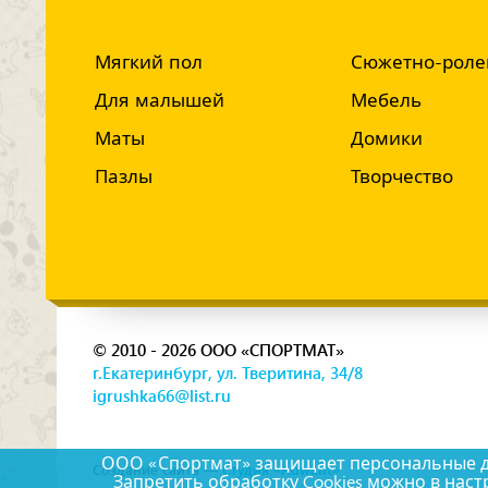
Мягкий пол
Сюжетно-роле
Для малышей
Мебель
Маты
Домики
Пазлы
Творчество
© 2010 - 2026 ООО «СПОРТМАТ»
г.Екатеринбург, ул. Тверитина, 34/8
igrushka66@list.ru
ООО «Спортмат» защищает персональные дан
Создание сайта —
Студия «Adwant»
Запретить обработку Cookies можно в наст