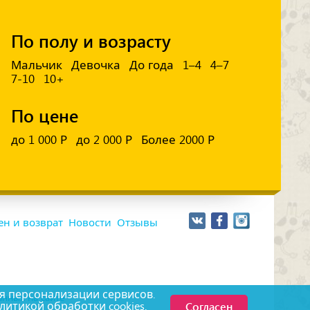
По полу и возрасту
Мальчик
Девочка
До года
1–4
4–7
7-10
10+
По цене
до 1 000 Р
до 2 000 Р
Более 2000 Р
н и возврат
Новости
Отзывы
я персонализации сервисов.
нных на сайте
Согласен
литикой обработки
cookies.