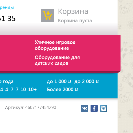
ренды
Корзина
51 35
Корзина пуста
Уличное игровое
оборудование
Оборудование для
детских садов
о года
до 1 000
до 2 000
p
p
–4
4–7
7-10
10+
Более 2000
p
Артикул: 4607177454290