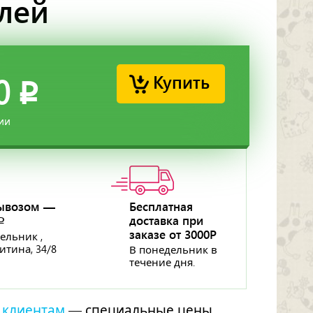
алей
Купить
0
p
ии
ывозом —
Бесплатная
доставка при
p
заказе от 3000Р
ельник ,
ритина, 34/8
В понедельник в
течение дня.
 клиентам
— специальные цены