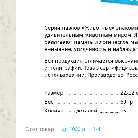
Серия пазлов «Животные» знакоми
удивительным животным миром. Я
развивают память и логическое м
внимание, усидчивость и наблюдат
Вся продукция отличается высоча
и полиграфии. Товар сертифициров
использовании. Производство: Росс
Размер
22х22 
Вес
60 гр
Количество деталей
16
Этот товар
до 1000 р
1-4