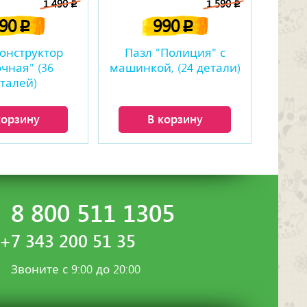
1 490
1 590
p
p
890
990
p
p
онструктор
Пазл "Полиция" с
чная" (36
машинкой, (24 детали)
талей)
корзину
В корзину
8 800 511 1305
+7 343 200 51 35
Звоните с 9:00 до 20:00