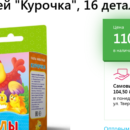
й "Курочка", 16 дет
Цена
11
в налич
Самов
104,50
в понед
ул. Тве
Оптовым