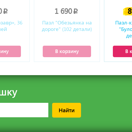
0
1 690
p
p
завр», 36
Пазл "Обезьянка на
Пазл-к
лей
дороге" (102 детали)
"Було
де
зину
В корзину
В 
шку
Найти