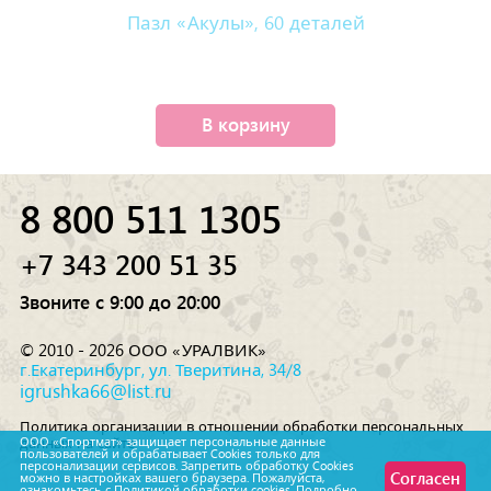
Пазл «Акулы», 60 деталей
В корзину
8 800 511 1305
+7 343 200 51 35
Звоните с 9:00 до 20:00
© 2010 - 2026 ООО «УРАЛВИК»
г.Екатеринбург, ул. Тверитина, 34/8
igrushka66@list.ru
Политика организации в отношении обработки персональных
данных на сайте
ООО «Спортмат» защищает персональные данные
пользователей и обрабатывает Cookies только для
персонализации сервисов. Запретить обработку Cookies
Согласен
можно в настройках вашего браузера. Пожалуйста,
ознакомьтесь с
Политикой обработки
cookies. Подробно