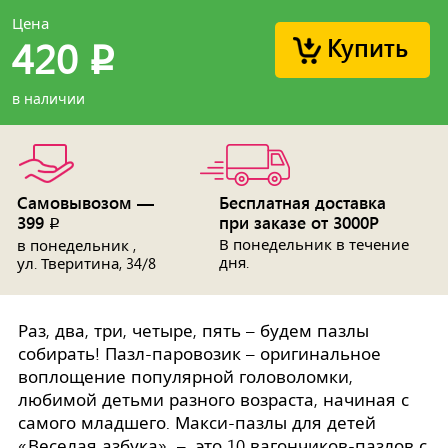
Цена
Купить
420
p
в наличии
Самовывозом —
Бесплатная доставка
399
при заказе от 3000Р
p
В понедельник в течение
в понедельник ,
дня.
ул. Тверитина, 34/8
Раз, два, три, четыре, пять – будем пазлы
собирать! Пазл-паровозик – оригинальное
воплощение популярной головоломки,
любимой детьми разного возраста, начиная с
самого младшего. Макси-пазлы для детей
«Веселая азбука» – это 10 вагончиков-пазлов с