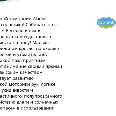
кой компании AladinE -
о пластика! Собирать пазл
е! Весёлая и яркая
солнышком и доставлять
 места на полу! Малыш
бильном кресле, на окошке
олгой и утомительной!
такой пазл приятным
ают внимание своими яркими
 высоким качеством
ствует развитию
ой моторики рук, логике,
 усидчивости и
ластичного, полупрозрачного
ействию влаги и солнечных
зопасен в использовании.