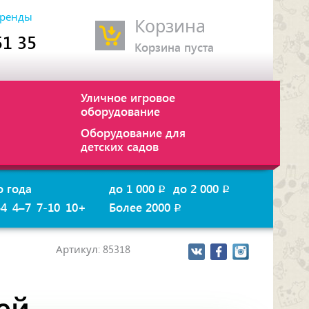
ренды
Корзина
51 35
Корзина пуста
Уличное игровое
оборудование
Оборудование для
детских садов
о года
до 1 000
до 2 000
p
p
–4
4–7
7-10
10+
Более 2000
p
Артикул: 85318
ей