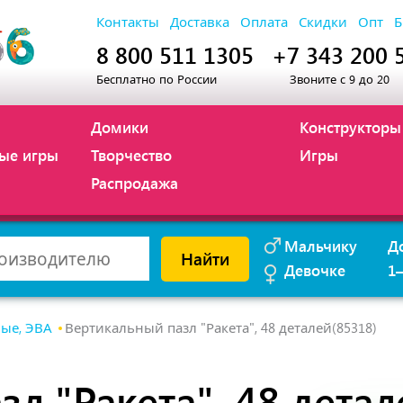
Контакты
Доставка
Оплата
Скидки
Опт
Б
8 800 511 1305
+7 343 200 
Бесплатно по России
Звоните с 9 до 20
Домики
Конструкторы
ые игры
Творчество
Игры
Распродажа
Мальчику
Д
Найти
Девочке
1
ые, ЭВА
Вертикальный пазл "Ракета", 48 деталей(85318)
л "Ракета", 48 детал