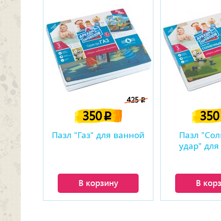
425
p
350
35
p
Пазл "Газ" для ванной
Пазл "Со
удар" для
В корзину
В кор