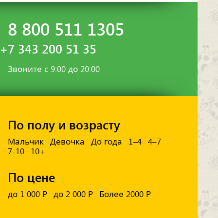
8 800 511 1305
+7 343 200 51 35
Звоните с 9:00 до 20:00
По полу и возрасту
Мальчик
Девочка
До года
1–4
4–7
7-10
10+
По цене
до 1 000 Р
до 2 000 Р
Более 2000 Р