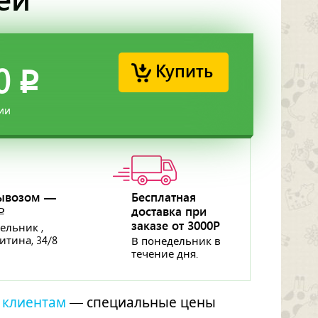
Купить
0
p
ии
ывозом —
Бесплатная
доставка при
p
заказе от 3000Р
ельник ,
ритина, 34/8
В понедельник в
течение дня.
 клиентам
— специальные цены