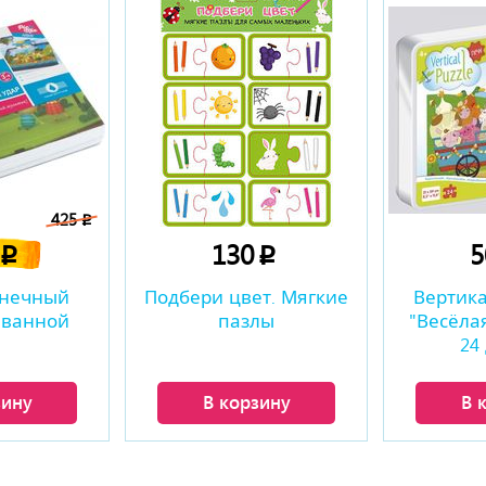
425
p
0
130
p
p
лнечный
Подбери цвет. Мягкие
Вертик
 ванной
пазлы
"Весёла
24
зину
В корзину
В 