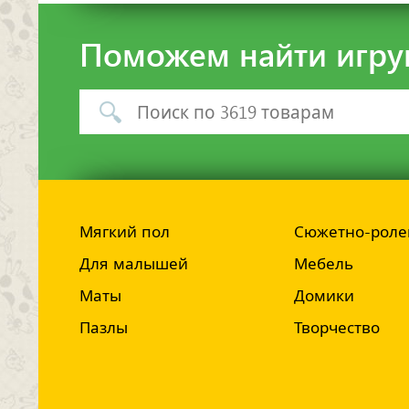
Поможем найти игру
Мягкий пол
Сюжетно-роле
Для малышей
Мебель
Маты
Домики
Пазлы
Творчество