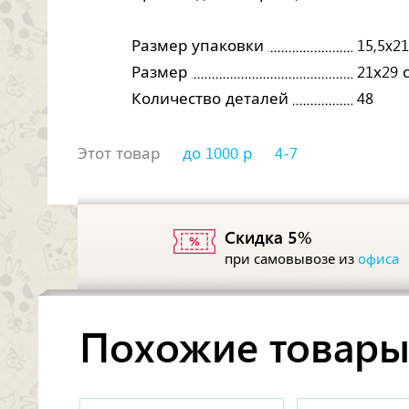
Размер упаковки
15,5x2
Размер
21х29 
Количество деталей
48
Этот товар
до 1000 р
4-7
Скидка 5%
при самовывозе из
офиса
Похожие товар