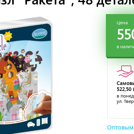
Цена
55
в налич
Самов
522,50
в понед
ул. Тве
Оптовым