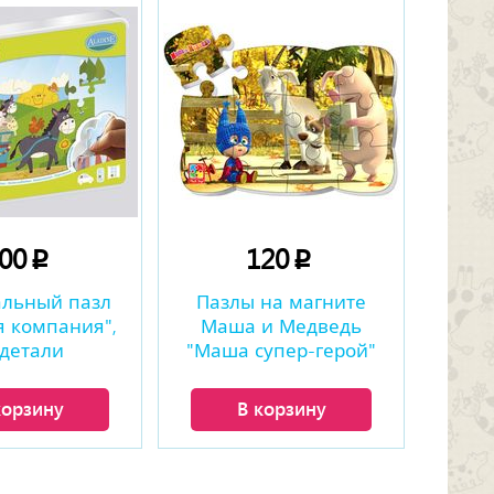
500
120
p
p
альный пазл
Пазлы на магните
я компания",
Маша и Медведь
 детали
"Маша супер-герой"
корзину
В корзину