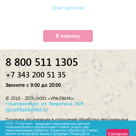
Дом щенков
В корзину
8 800 511 1305
+7 343 200 51 35
Звоните с 9:00 до 20:00
© 2010 - 2026 ООО «УРАЛВИК»
г.Екатеринбург, ул. Тверитина, 34/8
igrushka66@list.ru
Политика организации в отношении обработки персональных
данных на сайте
ООО «Спортмат» защищает персональные данные
пользователей и обрабатывает Cookies только для
персонализации сервисов. Запретить обработку Cookies
Согласен
можно в настройках вашего браузера. Пожалуйста,