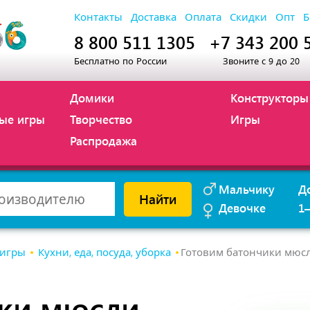
Контакты
Доставка
Оплата
Скидки
Опт
Б
8 800 511 1305
+7 343 200 
Бесплатно по России
Звоните с 9 до 20
Домики
Конструкторы
ые игры
Творчество
Игры
Распродажа
Мальчику
Д
Найти
Девочке
1
 игры
Кухни, еда, посуда, уборка
Готовим батончики мюсл
ики мюсли