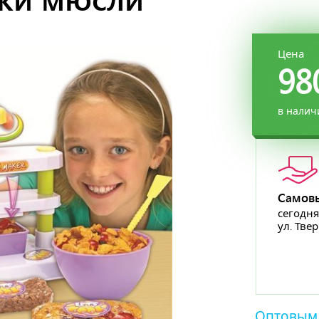
Цена
98
в налич
Самов
сегодня
ул. Тве
Оптовым