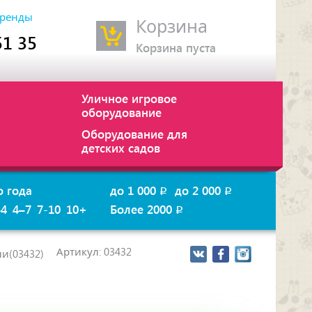
ренды
Корзина
51 35
Корзина пуста
Уличное игровое
оборудование
Оборудование для
детских садов
о года
до 1 000
до 2 000
p
p
–4
4–7
7-10
10+
Более 2000
p
Артикул: 03432
и(03432)