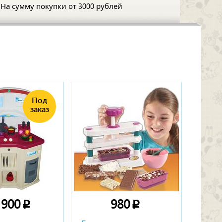
На сумму покупки
от 3000 рублей
 900
980
p
p