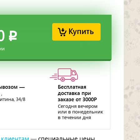
Купить
0
p
ии
ывозом —
Бесплатная
доставка при
 ,
заказе от 3000Р
ритина, 34/8
Сегодня вечером
или в понедельник
в течении дня
 клиентам
— специальные цены