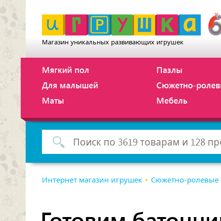
Магазин уникальных развивающих игрушек
Мягкий пол
Пазлы
Для малышей
Сюжетно-ролев
Маты
Мебель
Интернет магазин игрушек
Сюжетно-ролевые
Готовим батонч