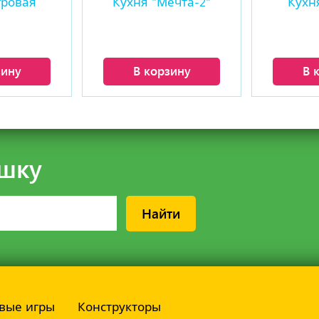
гровая
Кухня "Мечта-2"
Кухн
зину
В корзину
В 
шку
Найти
вые игры
Конструкторы