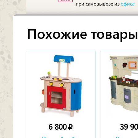
при самовывозе из
офиса
Похожие товар
6 800
39 9
p