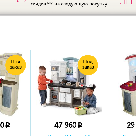
скидка 5%
на следующую покупку
ы
00
47 960
29
p
p