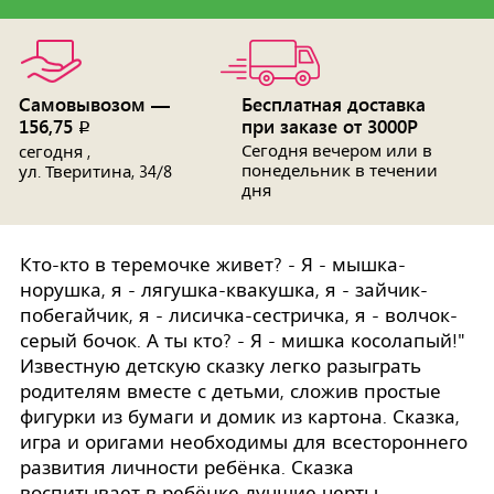
Самовывозом —
Бесплатная доставка
156,75
при заказе от 3000Р
p
Сегодня вечером или в
сегодня ,
понедельник в течении
ул. Тверитина, 34/8
дня
Кто-кто в теремочке живет? - Я - мышка-
норушка, я - лягушка-квакушка, я - зайчик-
побегайчик, я - лисичка-сестричка, я - волчок-
серый бочок. А ты кто? - Я - мишка косолапый!"
Известную детскую сказку легко разыграть
родителям вместе с детьми, сложив простые
фигурки из бумаги и домик из картона. Сказка,
игра и оригами необходимы для всестороннего
развития личности ребёнка. Сказка
воспитывает в ребёнке лучшие черты