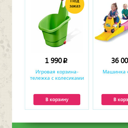
1 990
36 0
p
Игровая корзина-
Машинка с
тележка с колесиками
В корзину
В кор