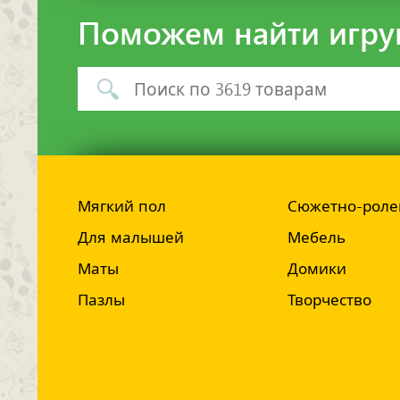
Поможем найти игру
Мягкий пол
Сюжетно-роле
Для малышей
Мебель
Маты
Домики
Пазлы
Творчество