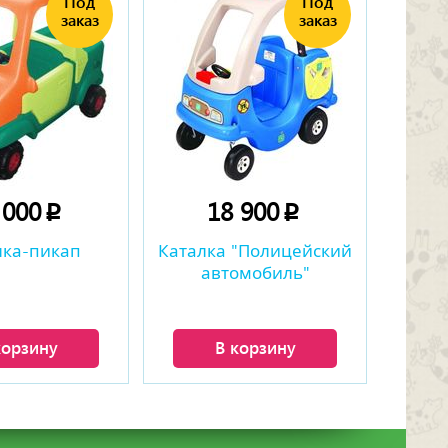
 000
18 900
p
p
лка-пикап
Каталка "Полицейский
автомобиль"
корзину
В корзину