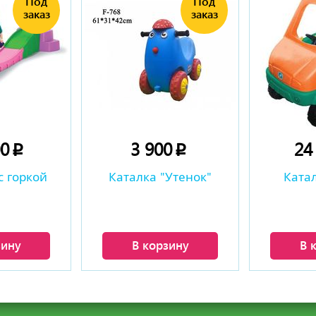
00
3 900
24
p
p
 горкой
Каталка "Утенок"
Ката
зину
В корзину
В 