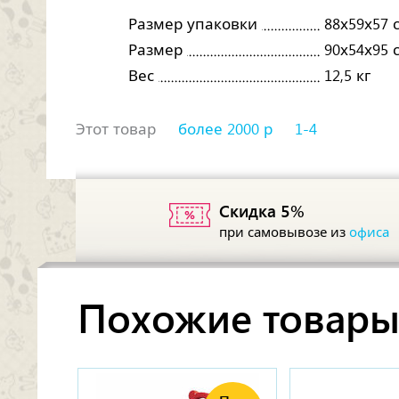
Размер упаковки
88х59х57 
Размер
90х54х95 
Вес
12,5 кг
Этот товар
более 2000 р
1-4
Скидка 5%
при самовывозе из
офиса
Похожие товар