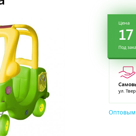
Цена
17
Под зак
Самов
ул. Тве
Оптовым