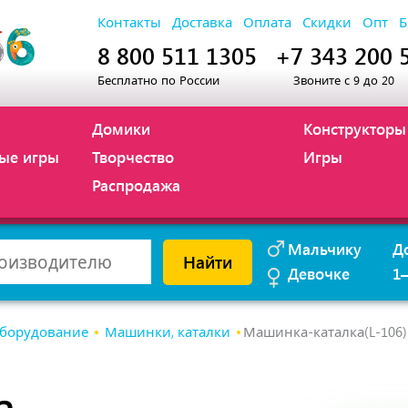
Контакты
Доставка
Оплата
Скидки
Опт
Б
8 800 511 1305
+7 343 200 
Бесплатно по России
Звоните с 9 до 20
Домики
Конструкторы
ые игры
Творчество
Игры
Распродажа
Мальчику
Д
Найти
Девочке
1
оборудование
Машинки, каталки
Машинка-каталка(L-106)
а