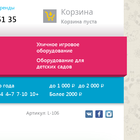
ренды
Корзина
51 35
Корзина пуста
Уличное игровое
оборудование
Оборудование для
детских садов
о года
до 1 000
до 2 000
p
p
–4
4–7
7-10
10+
Более 2000
p
Артикул: L-106