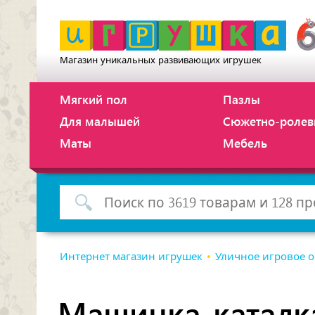
Магазин уникальных развивающих игрушек
Мягкий пол
Пазлы
Для малышей
Сюжетно-ролев
Маты
Мебель
Интернет магазин игрушек
Уличное игровое 
Машинка-каталк