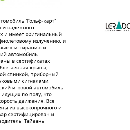
томобиль “Гольф-карт”
о и надежного
ах и имеет оригинальный
афиолетовому излучению, и
вые к истиранию и
кий автомобиль
заны в сертификатах
облегченная крыша,
кой спинкой, приборный
вуковыми сигналами,
ский игровой автомобиль
 идущих по полу, что
корость движения. Все
ены из высокопрочного и
овар сертифицирован и
водитель: Тайвань