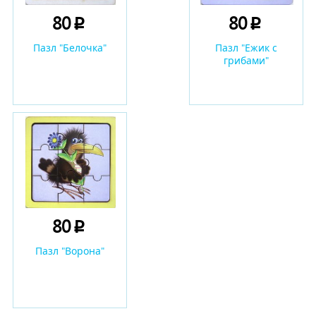
80
80
p
p
Пазл "Белочка"
Пазл "Ежик с
грибами"
80
p
Пазл "Ворона"