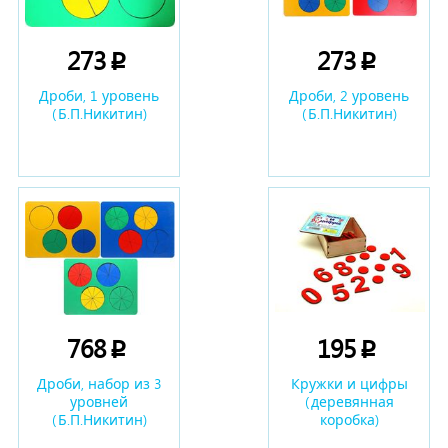
273
273
p
p
Дроби, 1 уровень
Дроби, 2 уровень
(Б.П.Никитин)
(Б.П.Никитин)
768
195
p
p
Дроби, набор из 3
Кружки и цифры
уровней
(деревянная
(Б.П.Никитин)
коробка)