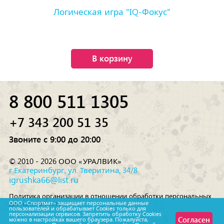
Логическая игра "IQ-Фокус"
В корзину
8 800 511 1305
+7 343 200 51 35
Звоните с 9:00 до 20:00
© 2010 - 2026 ООО «УРАЛВИК»
г.Екатеринбург, ул. Тверитина, 34/8
igrushka66@list.ru
Политика организации в отношении обработки персональных
данных на сайте
ООО «Спортмат» защищает персональные данные
пользователей и обрабатывает Cookies только для
персонализации сервисов. Запретить обработку Cookies
Согласен
можно в настройках вашего браузера. Пожалуйста,