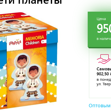
Цена
95
в налич
Самов
902,50
в понед
ул. Тве
Оптовым