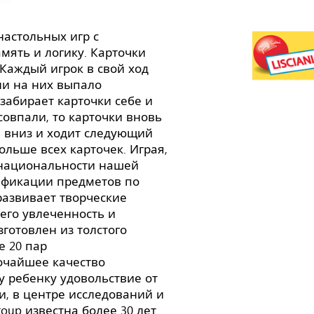
настольных игр с
мять и логику. Карточки
Каждый игрок в свой ход
ли на них выпало
забирает карточки себе и
совпали, то карточки вновь
 вниз и ходит следующий
больше всех карточек. Играя,
 национальности нашей
ификации предметов по
развивает творческие
его увлеченность и
готовлен из толстого
е 20 пар
очайшее качество
 ребенку удовольствие от
и, в центре исследований и
 Group известна более 30 лет