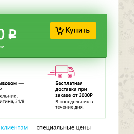
Купить
0
p
ии
ывозом —
Бесплатная
доставка при
p
заказе от 3000Р
ельник ,
ритина, 34/8
В понедельник в
течение дня.
 клиентам
— специальные цены