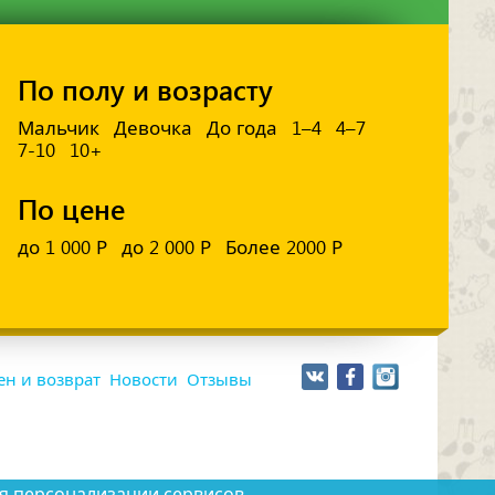
По полу и возрасту
Мальчик
Девочка
До года
1–4
4–7
7-10
10+
По цене
до 1 000 Р
до 2 000 Р
Более 2000 Р
н и возврат
Новости
Отзывы
я персонализации сервисов.