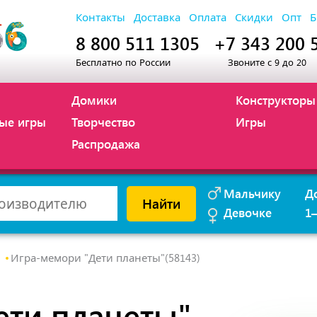
Контакты
Доставка
Оплата
Скидки
Опт
Б
8 800 511 1305
+7 343 200 
Бесплатно по России
Звоните с 9 до 20
Домики
Конструкторы
ые игры
Творчество
Игры
Распродажа
Мальчику
Д
Найти
Девочке
1
е
Игра-мемори "Дети планеты"(58143)
ети планеты"