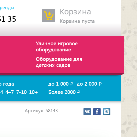
ренды
Корзина
51 35
Корзина пуста
Уличное игровое
оборудование
Оборудование для
детских садов
о года
до 1 000
до 2 000
p
p
–4
4–7
7-10
10+
Более 2000
p
Артикул: 58143