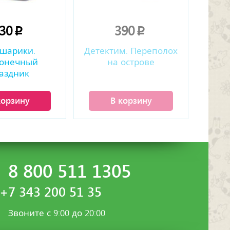
630
390
p
p
шарики.
Детектим. Переполох
конечный
на острове
аздник
корзину
В корзину
8 800 511 1305
+7 343 200 51 35
Звоните с 9:00 до 20:00