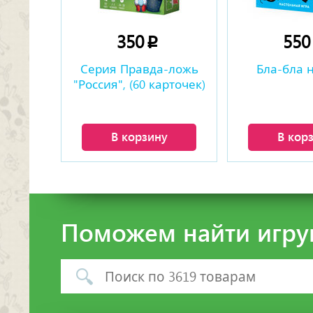
350
55
p
Серия Правда-ложь
Бла-бла 
"Россия", (60 карточек)
В корзину
В кор
Поможем найти игру