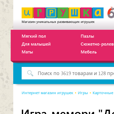
Магазин уникальных развивающих игрушек
Мягкий пол
Пазлы
Для малышей
Сюжетно-ролев
Маты
Мебель
Интернет магазин игрушек
Игры
Карточны
Игра-мемори "Д