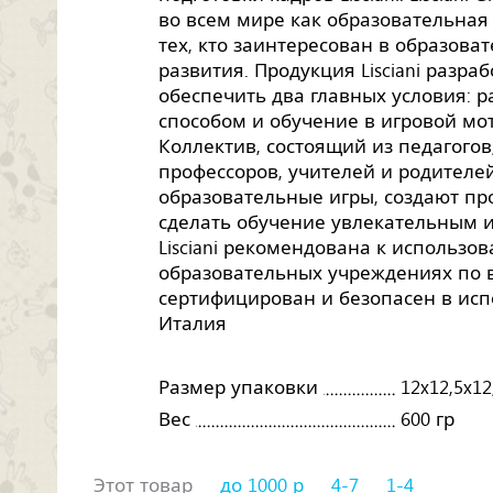
во всем мире как образовательная
тех, кто заинтересован в образова
развития. Продукция Lisciani разра
обеспечить два главных условия: 
способом и обучение в игровой м
Коллектив, состоящий из педагогов,
профессоров, учителей и родителе
образовательные игры, создают п
сделать обучение увлекательным 
Lisciani рекомендована к использо
образовательных учреждениях по в
сертифицирован и безопасен в исп
Италия
Размер упаковки
12x12,5x12
Вес
600 гр
Этот товар
до 1000 р
4-7
1-4