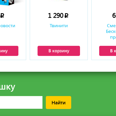
0
1 290
p
p
новости
Твинити
Сме
Бес
пр
зину
В корзину
В 
шку
Найти