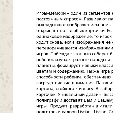
Игры-мемори – один из сегментов 
постоянным спросом. Развивают па
выкладывают изображением вниз. 
открывает по 2 любых карточки. Ес
одинаковое изображение, то игрок 
ходит снова, если изображения не 
переворачиваются изображениями
игрок. Побеждает тот, кто соберет 
ребенок изучает разные народы и
планеты, формирует навыки класс
цветам и содержанию. Также игра 
способности ребенка, обеспечивая 
сосредоточение внимания. Паззл из
картона, стойкого к износу. В набор
карточек. Уникальный дизайн, выс
полиграфии доставят Вам и Вашему
игры. Продукт разработан в Итали
подготовки кадров Lisciani. Lisciani