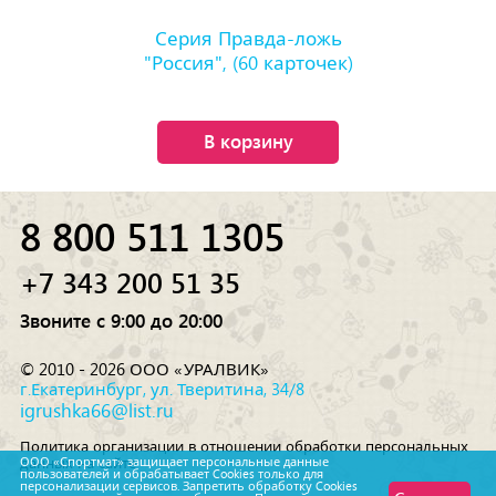
Серия Правда-ложь
"Россия", (60 карточек)
В корзину
8 800 511 1305
+7 343 200 51 35
Звоните с 9:00 до 20:00
© 2010 - 2026 ООО «УРАЛВИК»
г.Екатеринбург, ул. Тверитина, 34/8
igrushka66@list.ru
Политика организации в отношении обработки персональных
данных на сайте
ООО «Спортмат» защищает персональные данные
пользователей и обрабатывает Cookies только для
персонализации сервисов. Запретить обработку Cookies