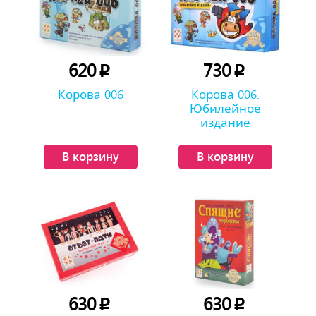
620
730
p
p
Корова 006
Корова 006.
Юбилейное
издание
В корзину
В корзину
630
630
p
p