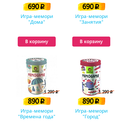
690
690
p
p
Игра-мемори
Игра-мемори
"Дома"
"Занятия"
В корзину
В корзину
1 290
1 290
p
p
890
890
p
p
Игра-мемори
Игра-мемори
"Времена года"
"Город"