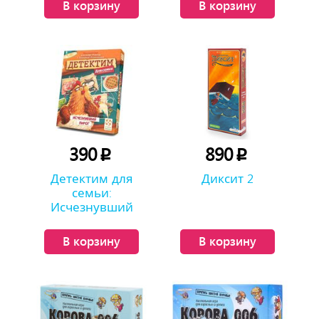
В корзину
В корзину
390
890
p
p
Детектим для
Диксит 2
семьи:
Исчезнувший
пирог
В корзину
В корзину