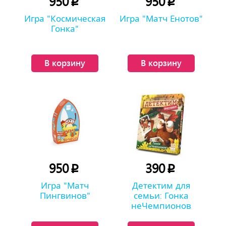
950
950
p
p
Игра "Космическая
Игра "Матч Енотов"
Гонка"
В корзину
В корзину
950
390
p
p
Игра "Матч
Детектим для
Пингвинов"
семьи: Гонка
неЧемпионов