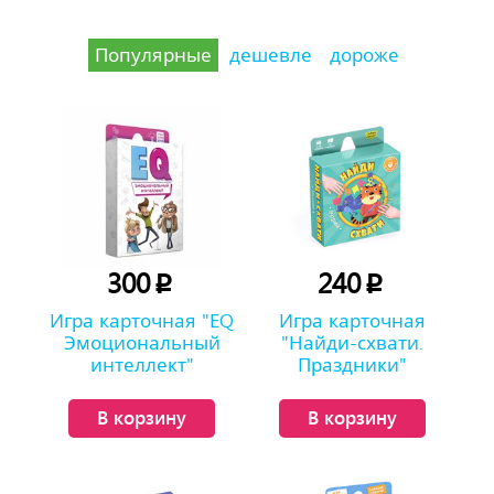
Популярные
дешевле
дороже
300
240
p
p
Игра карточная "ЕQ
Игра карточная
Эмоциональный
"Найди-схвати.
интеллект"
Праздники"
В корзину
В корзину