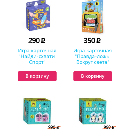
290
350
p
p
Игра карточная
Игра карточная
"Найди-схвати.
"Правда-ложь.
Спорт"
Вокруг света"
В корзину
В корзину
990
990
p
p