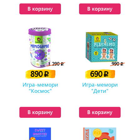
В корзину
В корзину
1 290
990
p
p
890
690
p
p
Игра-мемори
Игра-мемори
"Космос"
"Дети"
В корзину
В корзину