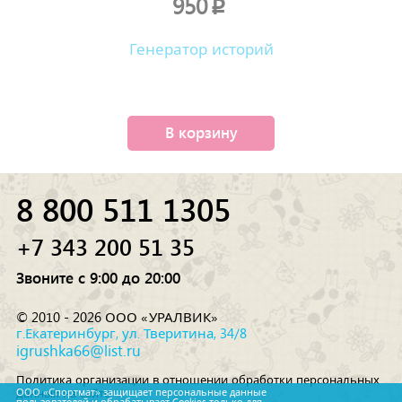
950
p
Генератор историй
В корзину
8 800 511 1305
+7 343 200 51 35
Звоните с 9:00 до 20:00
© 2010 - 2026 ООО «УРАЛВИК»
г.Екатеринбург, ул. Тверитина, 34/8
igrushka66@list.ru
Политика организации в отношении обработки персональных
данных на сайте
ООО «Спортмат» защищает персональные данные