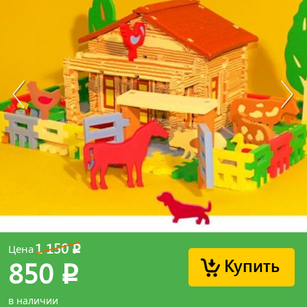
1 150
Цена
p
Купить
850
p
в наличии