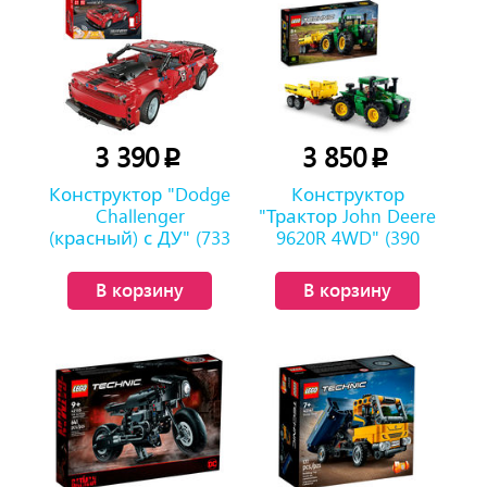
3 390
3 850
p
p
Конструктор "Dodge
Конструктор
Challenger
"Трактор John Deere
(красный) с ДУ" (733
9620R 4WD" (390
детали)
деталей)
В корзину
В корзину