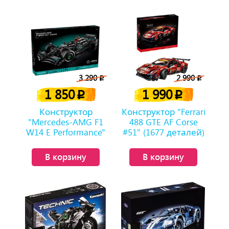
3 290
2 990
p
p
1 850
1 990
p
p
Конструктор
Конструктор "Ferrari
"Mercedes-AMG F1
488 GTE AF Corse
W14 E Performance"
#51" (1677 деталей)
(1642 детали)
В корзину
В корзину