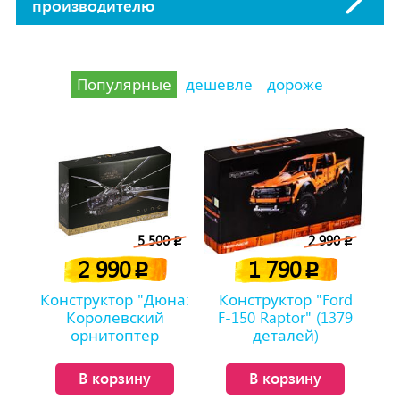
производителю
Популярные
дешевле
дороже
5 500
2 990
p
p
2 990
1 790
p
p
Конструктор "Дюна:
Конструктор "Ford
Королевский
F-150 Raptor" (1379
орнитоптер
деталей)
Атрейдесов" (1369
деталей)
В корзину
В корзину