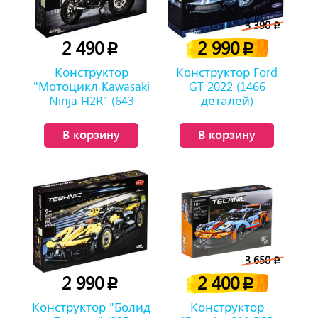
3 390
p
2 490
2 990
p
p
Конструктор
Конструктор Ford
"Мотоцикл Kawasaki
GT 2022 (1466
Ninja H2R" (643
деталей)
детали)
В корзину
В корзину
3 650
p
2 990
2 400
p
p
Конструктор "Болид
Конструктор