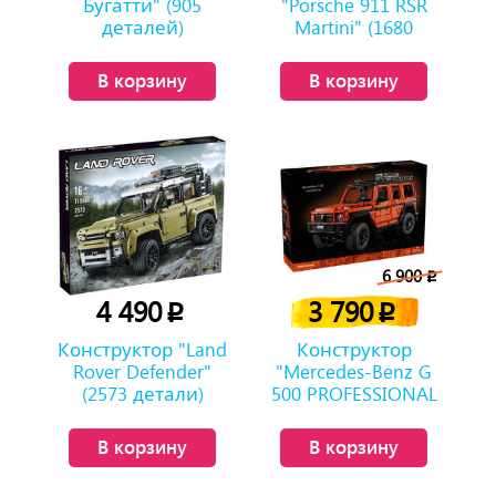
Бугатти" (905
"Porsche 911 RSR
деталей)
Martini" (1680
деталей)
В корзину
В корзину
6 900
p
4 490
3 790
p
p
Конструктор "Land
Конструктор
Rover Defender"
"Mercedes-Benz G
(2573 детали)
500 PROFESSIONAL
Line" (2891 деталь)
В корзину
В корзину