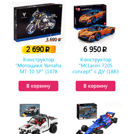
3 690
p
2 690
6 950
p
p
Конструктор
Конструктор
"Мотоцикл Yamaha
"McLaren 720S
MT-10 SP" (1478
concept" с ДУ (1883
деталей)
детали)
В корзину
В корзину