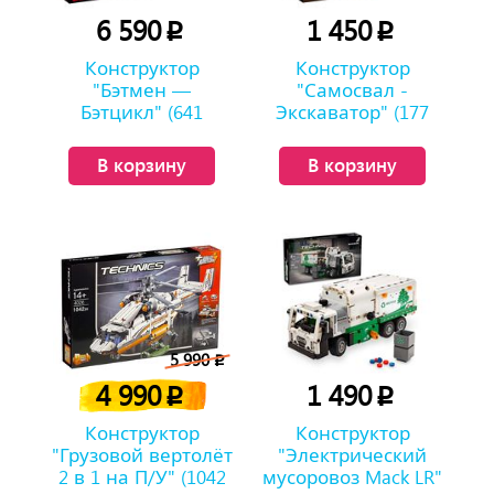
6 590
1 450
p
p
Конструктор
Конструктор
"Бэтмен —
"Самосвал -
Бэтцикл" (641
Экскаватор" (177
деталь)
деталей)
В корзину
В корзину
5 990
p
4 990
1 490
p
p
Конструктор
Конструктор
"Грузовой вертолёт
"Электрический
2 в 1 на П/У" (1042
мусоровоз Mack LR"